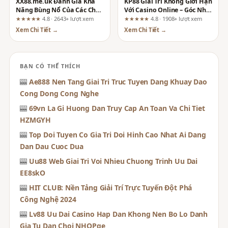
XX88.me.uk Đánh Giá Khả
KP88 Giải Trí Không Giới Hạn
Năng Bùng Nổ Của Các Chân
Với Casino Online – Góc Nhìn
Sút Chung Kết World Cup
Thực Chiến Từ Tay Chơi Lâu
★★★★★
4.8 · 2643+ lượt xem
★★★★★
4.8 · 1908+ lượt xem
2026
Năm
Xem Chi Tiết →
Xem Chi Tiết →
BẠN CÓ THỂ THÍCH
🎰
Ae888 Nen Tang Giai Tri Truc Tuyen Dang Khuay Dao
Cong Dong Cong Nghe
🎰
69vn La Gi Huong Dan Truy Cap An Toan Va Chi Tiet
HZMGYH
🎰
Top Doi Tuyen Co Gia Tri Doi Hinh Cao Nhat Ai Dang
Dan Dau Cuoc Dua
🎰
Uu88 Web Giai Tri Voi Nhieu Chuong Trinh Uu Dai
EE8skO
🎰
HIT CLUB: Nền Tảng Giải Trí Trực Tuyến Đột Phá
Công Nghệ 2024
🎰
Lv88 Uu Dai Casino Hap Dan Khong Nen Bo Lo Danh
Gia Tu Dan Choi NHOPqe