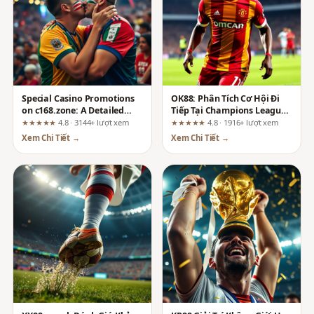
Special Casino Promotions
OK88: Phân Tích Cơ Hội Đi
on c168.zone: A Detailed
Tiếp Tại Champions League
Breakdown for Smart
Và Vì Sao Dân Chơi Chọn Sân
★★★★★
4.8 · 3144+ lượt xem
★★★★★
4.8 · 1916+ lượt xem
Players
Này
Xem Chi Tiết →
Xem Chi Tiết →