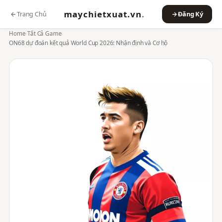
maychietxuat.vn
.
Trang Chủ
Đăng Ký
Home
›
Tất Cả Game
›
ON68 dự đoán kết quả World Cup 2026: Nhận định và Cơ hộ