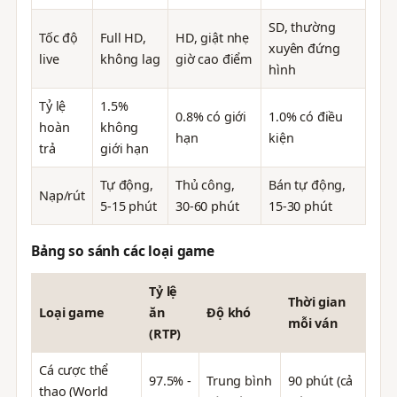
SD, thường
Tốc độ
Full HD,
HD, giật nhẹ
xuyên đứng
live
không lag
giờ cao điểm
hình
Tỷ lệ
1.5%
0.8% có giới
1.0% có điều
hoàn
không
hạn
kiện
trả
giới hạn
Tự động,
Thủ công,
Bán tự động,
Nạp/rút
5-15 phút
30-60 phút
15-30 phút
Bảng so sánh các loại game
Tỷ lệ
Thời gian
Loại game
ăn
Độ khó
mỗi ván
(RTP)
Cá cược thể
97.5% -
Trung bình
90 phút (cả
thao (World