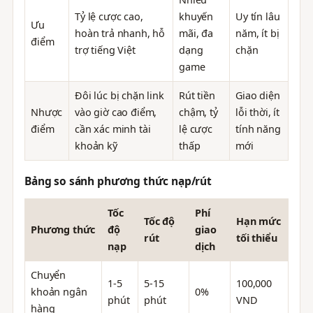
Tỷ lệ cược cao,
khuyến
Uy tín lâu
Ưu
hoàn trả nhanh, hỗ
mãi, đa
năm, ít bị
điểm
trợ tiếng Việt
dạng
chặn
game
Đôi lúc bị chặn link
Rút tiền
Giao diện
Nhược
vào giờ cao điểm,
chậm, tỷ
lỗi thời, ít
điểm
cần xác minh tài
lệ cược
tính năng
khoản kỹ
thấp
mới
Bảng so sánh phương thức nạp/rút
Tốc
Phí
Tốc độ
Hạn mức
Phương thức
độ
giao
rút
tối thiểu
nạp
dịch
Chuyển
1-5
5-15
100,000
khoản ngân
0%
phút
phút
VND
hàng