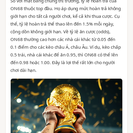
So với mặt bằng chung thị trường, tỷ lệ hoàn trả của
ON68 thuộc top đầu. Họ áp dụng mức hoàn trả không
giới hạn cho tất cả người chơi, kể cả khi thua cược. Cụ
thể, tỷ lệ hoàn trả thể thao lên đến 1.5% mỗi ngày,
cộng dồn không giới hạn. Về tỷ lệ ăn cược (odds),
ON68 thường cao hơn các nhà cái khác từ 0.05 đến
0.1 điểm cho các kèo châu Á, châu Âu. Ví dụ, kèo chấp
0.5 trái, nhà cái khác để ăn 0.95, thì ON68 có thể lên
đến 0.98 hoặc 1.00. Đây là lợi thế rất lớn cho người
chơi dài hạn.