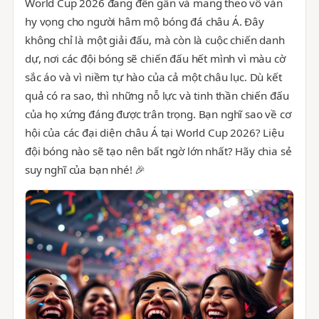
World Cup 2026 đang đến gần và mang theo vô vàn
hy vọng cho người hâm mộ bóng đá châu Á. Đây
không chỉ là một giải đấu, mà còn là cuộc chiến danh
dự, nơi các đội bóng sẽ chiến đấu hết mình vì màu cờ
sắc áo và vì niềm tự hào của cả một châu lục. Dù kết
quả có ra sao, thì những nỗ lực và tinh thần chiến đấu
của họ xứng đáng được trân trọng. Bạn nghĩ sao về cơ
hội của các đại diện châu Á tại World Cup 2026? Liệu
đội bóng nào sẽ tạo nên bất ngờ lớn nhất? Hãy chia sẻ
suy nghĩ của bạn nhé! 🎉