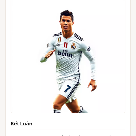
Kết Luận