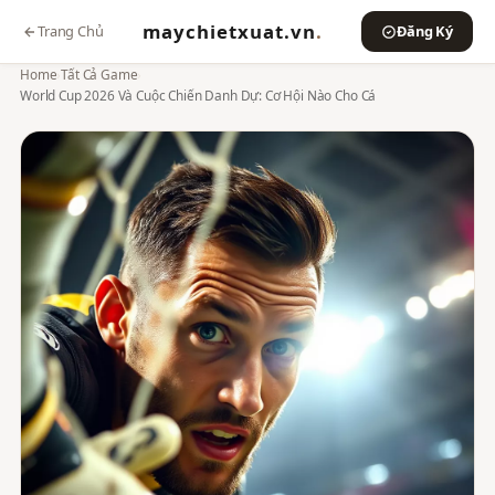
maychietxuat.vn
.
Trang Chủ
Đăng Ký
Home
›
Tất Cả Game
›
World Cup 2026 Và Cuộc Chiến Danh Dự: Cơ Hội Nào Cho Cá