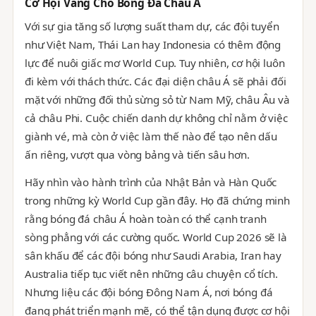
Cơ Hội Vàng Cho Bóng Đá Châu Á
Với sự gia tăng số lượng suất tham dự, các đội tuyển
như Việt Nam, Thái Lan hay Indonesia có thêm động
lực để nuôi giấc mơ World Cup. Tuy nhiên, cơ hội luôn
đi kèm với thách thức. Các đại diện châu Á sẽ phải đối
mặt với những đối thủ sừng sỏ từ Nam Mỹ, châu Âu và
cả châu Phi. Cuộc chiến danh dự không chỉ nằm ở việc
giành vé, mà còn ở việc làm thế nào để tạo nên dấu
ấn riêng, vượt qua vòng bảng và tiến sâu hơn.
Hãy nhìn vào hành trình của Nhật Bản và Hàn Quốc
trong những kỳ World Cup gần đây. Họ đã chứng minh
rằng bóng đá châu Á hoàn toàn có thể cạnh tranh
sòng phẳng với các cường quốc. World Cup 2026 sẽ là
sân khấu để các đội bóng như Saudi Arabia, Iran hay
Australia tiếp tục viết nên những câu chuyện cổ tích.
Nhưng liệu các đội bóng Đông Nam Á, nơi bóng đá
đang phát triển mạnh mẽ, có thể tận dụng được cơ hội