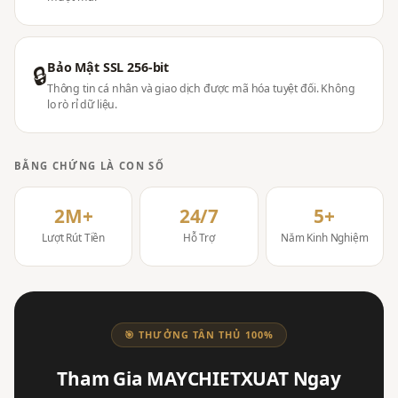
Bảo Mật SSL 256-bit
🔒
Thông tin cá nhân và giao dịch được mã hóa tuyệt đối. Không
lo rò rỉ dữ liệu.
BẰNG CHỨNG LÀ CON SỐ
2M+
24/7
5+
Lượt Rút Tiền
Hỗ Trợ
Năm Kinh Nghiệm
🎯 THƯỞNG TÂN THỦ 100%
Tham Gia MAYCHIETXUAT Ngay