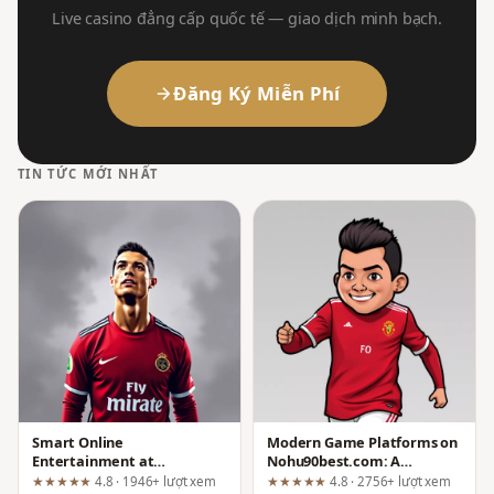
Live casino đẳng cấp quốc tế — giao dịch minh bạch.
Đăng Ký Miễn Phí
TIN TỨC MỚI NHẤT
Smart Online
Modern Game Platforms on
Entertainment at
Nohu90best.com: A
cm88.dad: A Reviewer’s
Verification-First Review
★★★★★
4.8 · 1946+ lượt xem
★★★★★
4.8 · 2756+ lượt xem