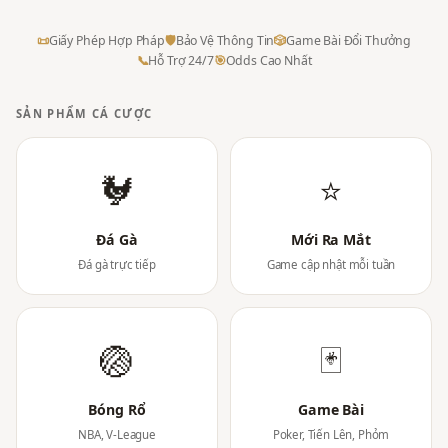
📜
Giấy Phép Hợp Pháp
🛡
Bảo Vệ Thông Tin
🎲
Game Bài Đổi Thưởng
📞
Hỗ Trợ 24/7
🎯
Odds Cao Nhất
SẢN PHẨM CÁ CƯỢC
🐓
⭐
Đá Gà
Mới Ra Mắt
Đá gà trực tiếp
Game cập nhật mỗi tuần
🏐
🃏
Bóng Rổ
Game Bài
NBA, V-League
Poker, Tiến Lên, Phỏm