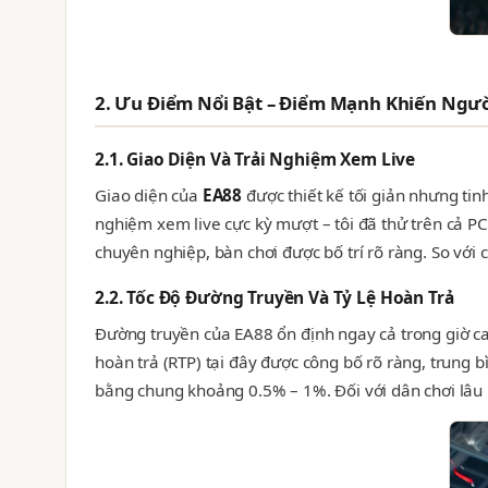
2. Ưu Điểm Nổi Bật – Điểm Mạnh Khiến Ngườ
2.1. Giao Diện Và Trải Nghiệm Xem Live
Giao diện của
EA88
được thiết kế tối giản nhưng tin
nghiệm xem live cực kỳ mượt – tôi đã thử trên cả PC
chuyên nghiệp, bàn chơi được bố trí rõ ràng. So với
2.2. Tốc Độ Đường Truyền Và Tỷ Lệ Hoàn Trả
Đường truyền của EA88 ổn định ngay cả trong giờ cao 
hoàn trả (RTP) tại đây được công bố rõ ràng, trung 
bằng chung khoảng 0.5% – 1%. Đối với dân chơi lâu n