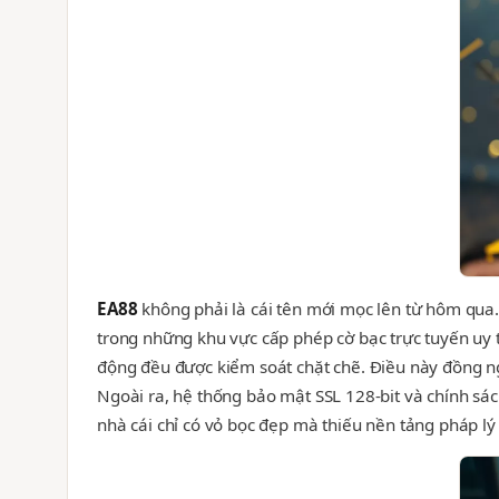
EA88
không phải là cái tên mới mọc lên từ hôm qua. 
trong những khu vực cấp phép cờ bạc trực tuyến uy
động đều được kiểm soát chặt chẽ. Điều này đồng ng
Ngoài ra, hệ thống bảo mật SSL 128-bit và chính sác
nhà cái chỉ có vỏ bọc đẹp mà thiếu nền tảng pháp l