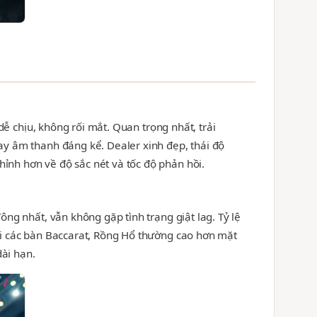
ễ chịu, không rối mắt. Quan trọng nhất, trải
lay âm thanh đáng kể. Dealer xinh đẹp, thái độ
hỉnh hơn về độ sắc nét và tốc độ phản hồi.
ông nhất, vẫn không gặp tình trạng giật lag. Tỷ lệ
tại các bàn Baccarat, Rồng Hổ thường cao hơn mặt
dài hạn.