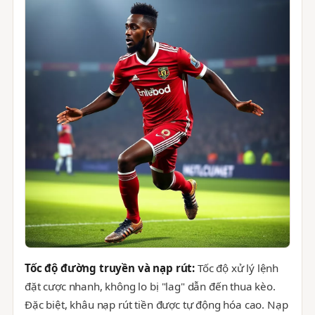
Tốc độ đường truyền và nạp rút:
Tốc độ xử lý lệnh
đặt cược nhanh, không lo bị "lag" dẫn đến thua kèo.
Đặc biệt, khâu nạp rút tiền được tự động hóa cao. Nạp