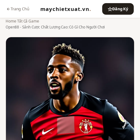
maychietxuat.vn
.
Trang Chủ
Đăng Ký
Home
›
Tất Cả Game
›
Open88 - Sảnh Cược Chất Lượng Cao: Có Gì Cho Người Chơi