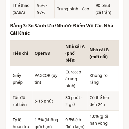
Thể thao
95% -
90 phút
Trung bình - Cao
(SABA)
97%
(cả trận)
Bảng 3: So Sánh Ưu/Nhược Điểm Với Các Nhà
Cái Khác
Nhà cái A
Nhà cái B
Tiêu chí
Open88
(phổ
(mới nổi)
biến)
Curacao
Giấy
PAGCOR (uy
Không rõ
(trung
phép
tín)
ràng
bình)
Tốc độ
30 phút -
Có thể lên
5-15 phút
rút tiền
2 giờ
đến 24h
1.0% (giới
Tỷ lệ
1.5% (không
0.5% (có
hạn vòng
hoàn trả
giới hạn)
điều kiện)