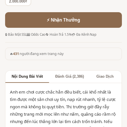
2.000.000₫
⚡ Nhận Thưởng
🔒 Bảo Mật SSL
🎰 Odds Cao
🔄 Hoàn Trả 1.5%
💳 Đa Kênh Nạp
🔥
431
người đang xem trang này
Nội Dung Bài Viết
Đánh Giá (2,386)
Giao Dịch
Anh em chơi cược chắc hẳn đều biết, cái khổ nhất là
tìm được một sân chơi uy tín, nạp rút nhanh, tỷ lệ cược
ngon mà không bị quỵt tiền. Thị trường giờ đầy rẫy
những trang mới mọc lên như nấm, quảng cáo rầm rộ
nhưng đến lúc thắng lớn lại tìm cách trốn tránh. Nếu