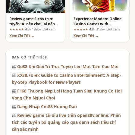
Review game Sicbo trực
Experience Modern Online
tuyến: Ai nên chơi, ai nên
Casino Games with
tránh và lý do từ góc nhìn
mm88.fun: What to Expect
★★★★★
4.8 · 1920+ lượt xem
★★★★★
4.8 · 3187+ lượt xem
quản trị rủi ro
and What to Verify Yourself
Xem Chi Tiết →
Xem Chi Tiết →
BẠN CÓ THỂ THÍCH
🎰
Go88 Khi Giai Tri Truc Tuyen Len Mot Tam Cao Moi
🎰
XX88.Forex Guide to Casino Entertainment: A Step-
by-Step Playbook for New Players
🎰
F168 Thuong Nap Lai Hang Tuan Sieu Khung Co Hoi
Vang Cho Nguoi Choi
🎰
Dang Nhap Cm88 Huong Dan
🎰
Review game tài xỉu live trên open88v.online: Phân
tích các tuyên bố quảng cáo qua danh sách tiêu chí
cần xác minh