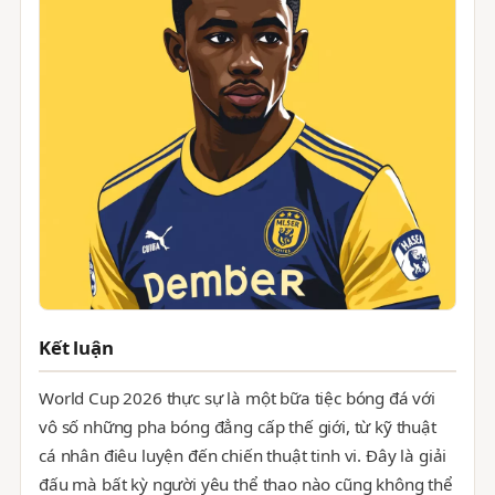
Kết luận
World Cup 2026 thực sự là một bữa tiệc bóng đá với
vô số những pha bóng đẳng cấp thế giới, từ kỹ thuật
cá nhân điêu luyện đến chiến thuật tinh vi. Đây là giải
đấu mà bất kỳ người yêu thể thao nào cũng không thể