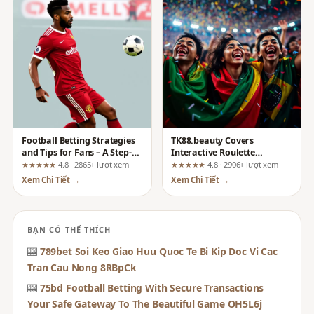
Football Betting Strategies
TK88.beauty Covers
and Tips for Fans – A Step-
Interactive Roulette
by-Step Guide
Reviews: 3 Key Findings on
★★★★★
4.8 · 2865+ lượt xem
★★★★★
4.8 · 2906+ lượt xem
Transparency, Speed, and
Xem Chi Tiết →
Xem Chi Tiết →
Security
BẠN CÓ THỂ THÍCH
🎰
789bet Soi Keo Giao Huu Quoc Te Bi Kip Doc Vi Cac
Tran Cau Nong 8RBpCk
🎰
75bd Football Betting With Secure Transactions
Your Safe Gateway To The Beautiful Game OH5L6j