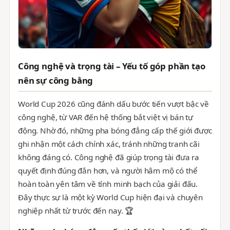
Công nghệ và trọng tài – Yếu tố góp phần tạo
nên sự công bằng
World Cup 2026 cũng đánh dấu bước tiến vượt bậc về
công nghệ, từ VAR đến hệ thống bắt việt vị bán tự
động. Nhờ đó, những pha bóng đẳng cấp thế giới được
ghi nhận một cách chính xác, tránh những tranh cãi
không đáng có. Công nghệ đã giúp trọng tài đưa ra
quyết định đúng đắn hơn, và người hâm mộ có thể
hoàn toàn yên tâm về tính minh bạch của giải đấu.
Đây thực sự là một kỳ World Cup hiện đại và chuyên
nghiệp nhất từ trước đến nay. 🏆