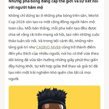
Những pha bóng đẳng cấp thế giới và sự kết nối
với người hâm mộ
Không chỉ dừng lại ở những pha bóng trên sân, World
Cup 2026 còn tạo ra một cộng đồng người hâm mộ
toàn cầu. Mỗi bàn thắng, mỗi pha kiến tạo đều được
chia sẻ rộng rãi trên mạng xã hội, tạo nên những cuộc
thảo luận sôi nổi. Và trong bối cảnh đó, những nền
tảng giải trí như
CASINO MV88
cũng trở thành điểm
đến yêu thích của nhiều người, nơi họ có thể vừa theo
dõi bóng đá vừa tận hưởng những giây phút thư giãn
đầy hứng khởi. Sự kết hợp giữa thể thao và giải trí đã
tạo nên một trải nghiệm khó quên cho tất cả mọi
người.