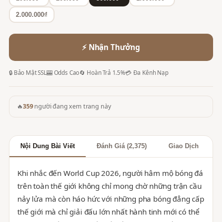
2.000.000₫
⚡ Nhận Thưởng
🔒 Bảo Mật SSL
🎰 Odds Cao
🔄 Hoàn Trả 1.5%
💳 Đa Kênh Nạp
🔥
359
người đang xem trang này
Nội Dung Bài Viết
Đánh Giá (2,375)
Giao Dịch
Khi nhắc đến World Cup 2026, người hâm mộ bóng đá
trên toàn thế giới không chỉ mong chờ những trận cầu
nảy lửa mà còn háo hức với những pha bóng đẳng cấp
thế giới mà chỉ giải đấu lớn nhất hành tinh mới có thể