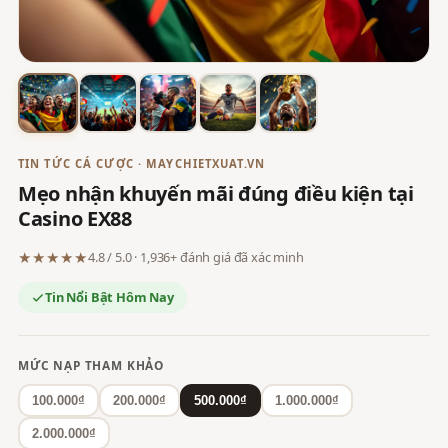
TIN TỨC CÁ CƯỢC · MAYCHIETXUAT.VN
Mẹo nhận khuyến mãi đúng điều kiện tại
Casino EX88
★★★★★
4.8 / 5.0 · 1,936+ đánh giá đã xác minh
Tin Nổi Bật Hôm Nay
MỨC NẠP THAM KHẢO
100.000₫
200.000₫
500.000₫
1.000.000₫
2.000.000₫