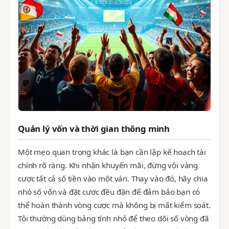
Quản lý vốn và thời gian thông minh
Một mẹo quan trọng khác là bạn cần lập kế hoạch tài
chính rõ ràng. Khi nhận khuyến mãi, đừng vội vàng
cược tất cả số tiền vào một ván. Thay vào đó, hãy chia
nhỏ số vốn và đặt cược đều đặn để đảm bảo bạn có
thể hoàn thành vòng cược mà không bị mất kiểm soát.
Tôi thường dùng bảng tính nhỏ để theo dõi số vòng đã