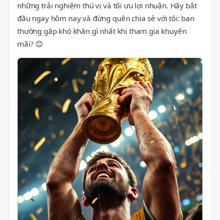
những trải nghiệm thú vị và tối ưu lợi nhuận. Hãy bắt
đầu ngay hôm nay và đừng quên chia sẻ với tôi: bạn
thường gặp khó khăn gì nhất khi tham gia khuyến
mãi? 😊