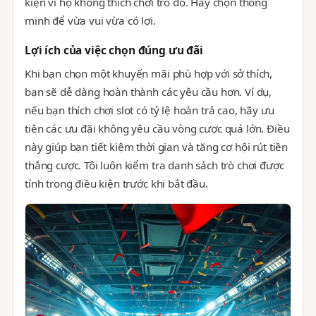
kiện vì họ không thích chơi trò đó. Hãy chọn thông
minh để vừa vui vừa có lợi.
Lợi ích của việc chọn đúng ưu đãi
Khi bạn chọn một khuyến mãi phù hợp với sở thích,
bạn sẽ dễ dàng hoàn thành các yêu cầu hơn. Ví dụ,
nếu bạn thích chơi slot có tỷ lệ hoàn trả cao, hãy ưu
tiên các ưu đãi không yêu cầu vòng cược quá lớn. Điều
này giúp bạn tiết kiệm thời gian và tăng cơ hội rút tiền
thắng cược. Tôi luôn kiểm tra danh sách trò chơi được
tính trong điều kiện trước khi bắt đầu.