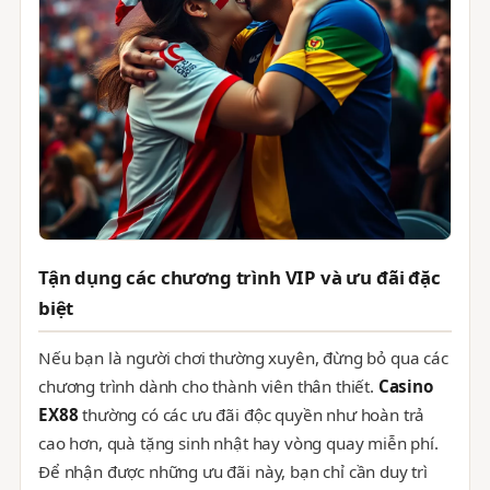
Tận dụng các chương trình VIP và ưu đãi đặc
biệt
Nếu bạn là người chơi thường xuyên, đừng bỏ qua các
chương trình dành cho thành viên thân thiết.
Casino
EX88
thường có các ưu đãi độc quyền như hoàn trả
cao hơn, quà tặng sinh nhật hay vòng quay miễn phí.
Để nhận được những ưu đãi này, bạn chỉ cần duy trì