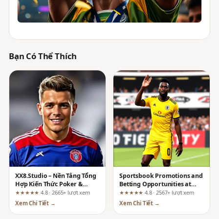
Bạn Có Thể Thích
XX8.Studio – Nền Tảng Tổng
Sportsbook Promotions and
Hợp Kiến Thức Poker &
Betting Opportunities at
Game Bài Chuyên Sâu Cho
f168.news: A Deep Dive into
★★★★★
4.8 · 2665+ lượt xem
★★★★★
4.8 · 2567+ lượt xem
Dân Cược
Real Value
Xem Chi Tiết →
Xem Chi Tiết →