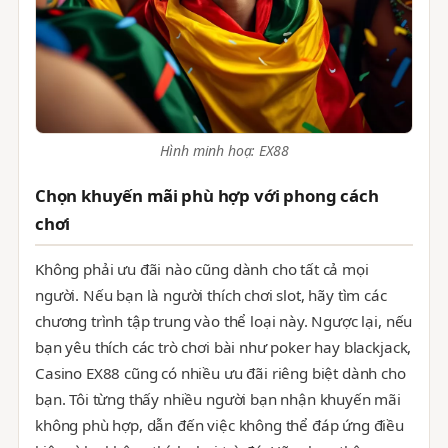
Hình minh hoạ: EX88
Chọn khuyến mãi phù hợp với phong cách
chơi
Không phải ưu đãi nào cũng dành cho tất cả mọi
người. Nếu bạn là người thích chơi slot, hãy tìm các
chương trình tập trung vào thể loại này. Ngược lại, nếu
bạn yêu thích các trò chơi bài như poker hay blackjack,
Casino EX88 cũng có nhiều ưu đãi riêng biệt dành cho
bạn. Tôi từng thấy nhiều người bạn nhận khuyến mãi
không phù hợp, dẫn đến việc không thể đáp ứng điều