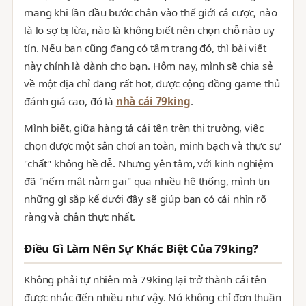
mang khi lần đầu bước chân vào thế giới cá cược, nào
là lo sợ bị lừa, nào là không biết nên chọn chỗ nào uy
tín. Nếu bạn cũng đang có tâm trạng đó, thì bài viết
này chính là dành cho bạn. Hôm nay, mình sẽ chia sẻ
về một địa chỉ đang rất hot, được cộng đồng game thủ
đánh giá cao, đó là
nhà cái 79king
.
Mình biết, giữa hàng tá cái tên trên thị trường, việc
chọn được một sân chơi an toàn, minh bạch và thực sự
"chất" không hề dễ. Nhưng yên tâm, với kinh nghiệm
đã "nếm mật nằm gai" qua nhiều hệ thống, mình tin
những gì sắp kể dưới đây sẽ giúp bạn có cái nhìn rõ
ràng và chân thực nhất.
Điều Gì Làm Nên Sự Khác Biệt Của 79king?
Không phải tự nhiên mà 79king lại trở thành cái tên
được nhắc đến nhiều như vậy. Nó không chỉ đơn thuần