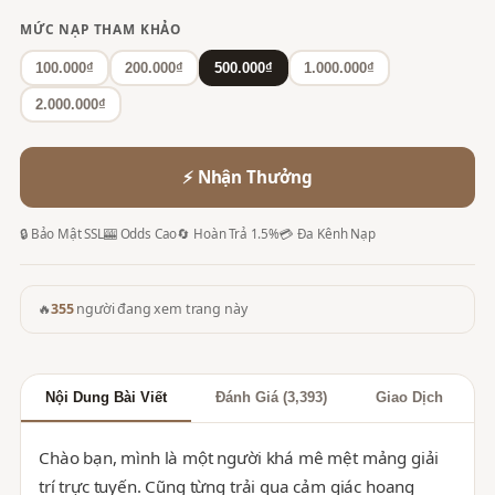
MỨC NẠP THAM KHẢO
100.000₫
200.000₫
500.000₫
1.000.000₫
2.000.000₫
⚡ Nhận Thưởng
🔒 Bảo Mật SSL
🎰 Odds Cao
🔄 Hoàn Trả 1.5%
💳 Đa Kênh Nạp
🔥
355
người đang xem trang này
Nội Dung Bài Viết
Đánh Giá (3,393)
Giao Dịch
Chào bạn, mình là một người khá mê mệt mảng giải
trí trực tuyến. Cũng từng trải qua cảm giác hoang