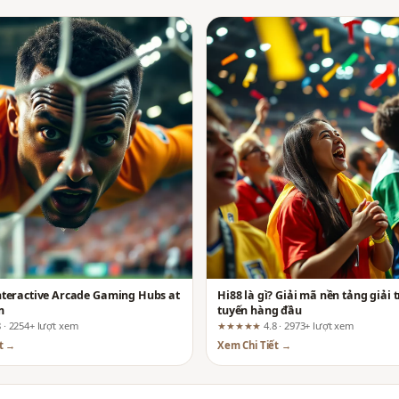
nteractive Arcade Gaming Hubs at
Hi88 là gì? Giải mã nền tảng giải t
m
tuyến hàng đầu
8 · 2254+ lượt xem
★★★★★
4.8 · 2973+ lượt xem
t →
Xem Chi Tiết →