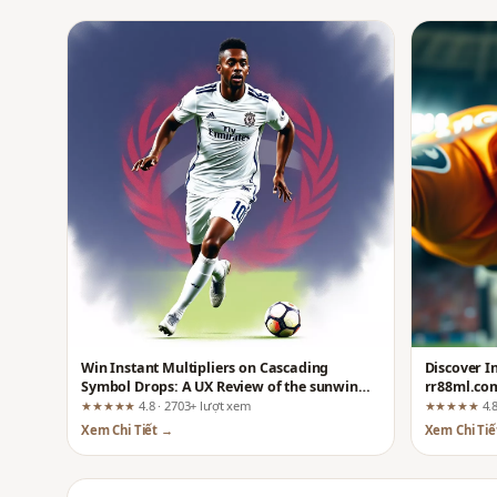
Win Instant Multipliers on Cascading
Discover I
Symbol Drops: A UX Review of the sunwin
rr88ml.co
Experience
★★★★★
4.8 · 2703+ lượt xem
★★★★★
4.
Xem Chi Tiết →
Xem Chi Tiế