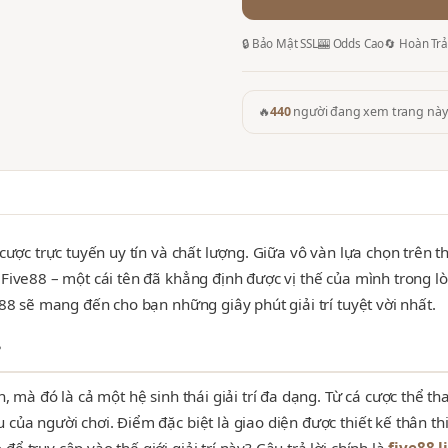
🔒 Bảo Mật SSL
🎰 Odds Cao
🔄 Hoàn Trả
🔥
440
người đang xem trang này
cược trực tuyến uy tín và chất lượng. Giữa vô vàn lựa chọn trên th
Five88 – một cái tên đã khẳng định được vị thế của mình trong l
88 sẽ mang đến cho bạn những giây phút giải trí tuyệt vời nhất.
?
 mà đó là cả một hệ sinh thái giải trí đa dạng. Từ cá cược thể th
 của người chơi. Điểm đặc biệt là giao diện được thiết kế thân t