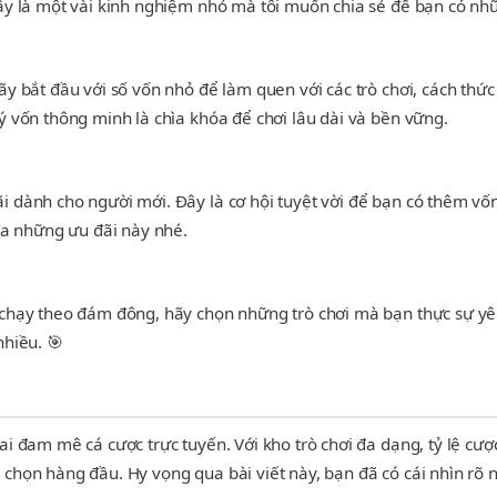
ây là một vài kinh nghiệm nhỏ mà tôi muốn chia sẻ để bạn có nhữ
y bắt đầu với số vốn nhỏ để làm quen với các trò chơi, cách thức 
ý vốn thông minh là chìa khóa để chơi lâu dài và bền vững.
 dành cho người mới. Đây là cơ hội tuyệt vời để bạn có thêm vốn
đa những ưu đãi này nhé.
hạy theo đám đông, hãy chọn những trò chơi mà bạn thực sự yêu t
nhiều. 🎯
i đam mê cá cược trực tuyến. Với kho trò chơi đa dạng, tỷ lệ cượ
chọn hàng đầu. Hy vọng qua bài viết này, bạn đã có cái nhìn rõ n