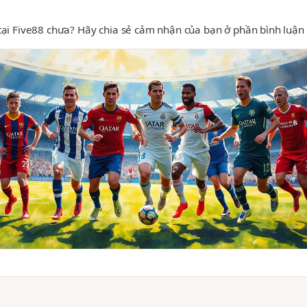
 tại Five88 chưa? Hãy chia sẻ cảm nhận của bạn ở phần bình luận