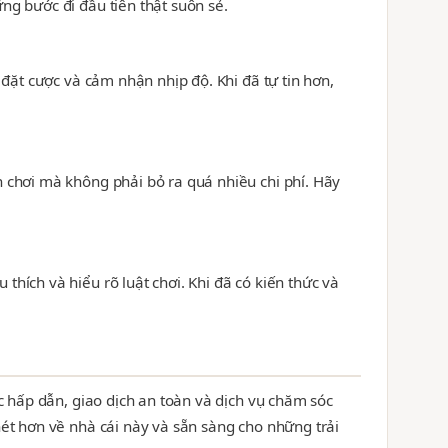
ng bước đi đầu tiên thật suôn sẻ.
đặt cược và cảm nhận nhịp độ. Khi đã tự tin hơn,
 chơi mà không phải bỏ ra quá nhiều chi phí. Hãy
hích và hiểu rõ luật chơi. Khi đã có kiến thức và
c hấp dẫn, giao dịch an toàn và dịch vụ chăm sóc
ét hơn về nhà cái này và sẵn sàng cho những trải