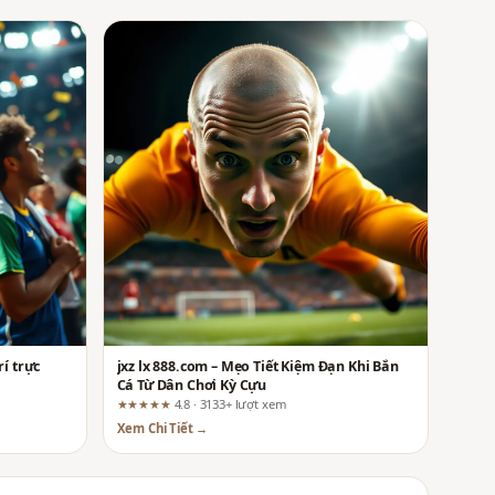
rí trực
jxz lx 888.com – Mẹo Tiết Kiệm Đạn Khi Bắn
Cá Từ Dân Chơi Kỳ Cựu
★★★★★
4.8 · 3133+ lượt xem
Xem Chi Tiết →