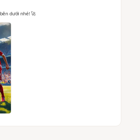
 bên dưới nhé! 🚀