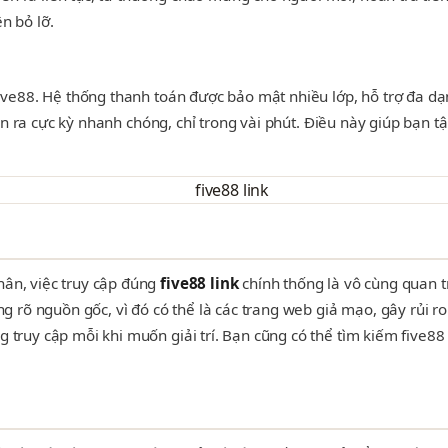
n bỏ lỡ.
 Five88. Hệ thống thanh toán được bảo mật nhiều lớp, hỗ trợ đa 
 diễn ra cực kỳ nhanh chóng, chỉ trong vài phút. Điều này giúp bạn
hân, việc truy cập đúng
five88 link
chính thống là vô cùng quan tr
hông rõ nguồn gốc, vì đó có thể là các trang web giả mạo, gây rủi
 truy cập mỗi khi muốn giải trí. Bạn cũng có thể tìm kiếm five88 