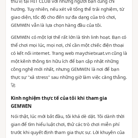
thú vị tại HIT CLUB với những người bạn cùng chí
hướng. Tuy nhiên, nếu xét về tổng thể trải nghiệm, từ
giao diện, tốc độ cho đến sự đa dạng của trò chơi,
GEMWIN vẫn là lựa chọn hàng đầu của tôi.
GEMWIN có một lợi thế rất lớn là tính linh hoạt. Bạn có
thể chơi mọi lúc, mọi nơi, chỉ cần một chiếc điện thoại
có kết nối internet. Trang web maychietxuat.vn cũng là
một kênh thông tin hữu ích để bạn cập nhật những
công nghệ mới nhất, nhưng GEMWIN là nơi để bạn
thực sự "xả stress" sau những giờ làm việc căng thẳng.
🚀
Kinh nghiệm thực tế của tôi khi tham gia
GEMWIN
Nói thật, lúc mới bắt đầu, tôi khá dè dặt. Tôi dành thời
gian để tìm hiểu luật chơi, thử các trò chơi miễn phí
trước khi quyết định tham gia thực sự. Lời khuyên của