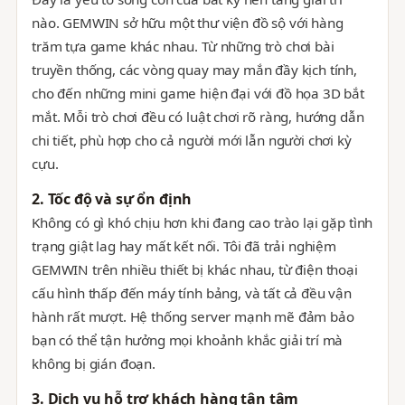
nào. GEMWIN sở hữu một thư viện đồ sộ với hàng
trăm tựa game khác nhau. Từ những trò chơi bài
truyền thống, các vòng quay may mắn đầy kịch tính,
cho đến những mini game hiện đại với đồ họa 3D bắt
mắt. Mỗi trò chơi đều có luật chơi rõ ràng, hướng dẫn
chi tiết, phù hợp cho cả người mới lẫn người chơi kỳ
cựu.
2. Tốc độ và sự ổn định
Không có gì khó chịu hơn khi đang cao trào lại gặp tình
trạng giật lag hay mất kết nối. Tôi đã trải nghiệm
GEMWIN trên nhiều thiết bị khác nhau, từ điện thoại
cấu hình thấp đến máy tính bảng, và tất cả đều vận
hành rất mượt. Hệ thống server mạnh mẽ đảm bảo
bạn có thể tận hưởng mọi khoảnh khắc giải trí mà
không bị gián đoạn.
3. Dịch vụ hỗ trợ khách hàng tận tâm