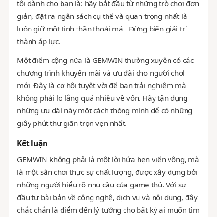
tôi dành cho bạn là: hãy bắt đầu từ những trò chơi đơn
giản, đặt ra ngân sách cụ thể và quan trọng nhất là
luôn giữ một tinh thần thoải mái. Đừng biến giải trí
thành áp lực.
Một điểm cộng nữa là GEMWIN thường xuyên có các
chương trình khuyến mãi và ưu đãi cho người chơi
mới. Đây là cơ hội tuyệt vời để bạn trải nghiệm mà
không phải lo lắng quá nhiều về vốn. Hãy tận dụng
những ưu đãi này một cách thông minh để có những
giây phút thư giãn trọn vẹn nhất.
Kết luận
GEMWIN không phải là một lời hứa hẹn viển vông, mà
là một sân chơi thực sự chất lượng, được xây dựng bởi
những người hiểu rõ nhu cầu của game thủ. Với sự
đầu tư bài bản về công nghệ, dịch vụ và nội dung, đây
chắc chắn là điểm đến lý tưởng cho bất kỳ ai muốn tìm