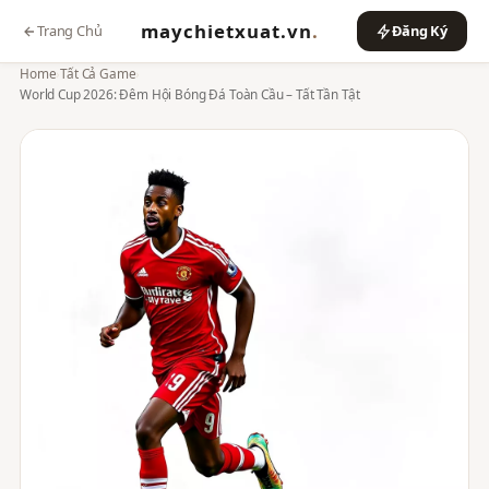
maychietxuat.vn
.
Trang Chủ
Đăng Ký
Home
›
Tất Cả Game
›
World Cup 2026: Đêm Hội Bóng Đá Toàn Cầu – Tất Tần Tật