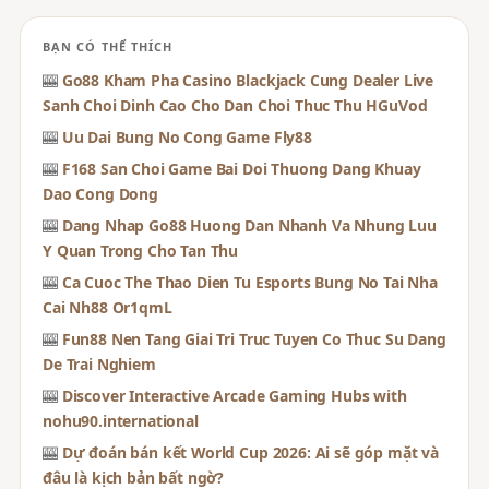
BẠN CÓ THỂ THÍCH
🎰
Go88 Kham Pha Casino Blackjack Cung Dealer Live
Sanh Choi Dinh Cao Cho Dan Choi Thuc Thu HGuVod
🎰
Uu Dai Bung No Cong Game Fly88
🎰
F168 San Choi Game Bai Doi Thuong Dang Khuay
Dao Cong Dong
🎰
Dang Nhap Go88 Huong Dan Nhanh Va Nhung Luu
Y Quan Trong Cho Tan Thu
🎰
Ca Cuoc The Thao Dien Tu Esports Bung No Tai Nha
Cai Nh88 Or1qmL
🎰
Fun88 Nen Tang Giai Tri Truc Tuyen Co Thuc Su Dang
De Trai Nghiem
🎰
Discover Interactive Arcade Gaming Hubs with
nohu90.international
🎰
Dự đoán bán kết World Cup 2026: Ai sẽ góp mặt và
đâu là kịch bản bất ngờ?