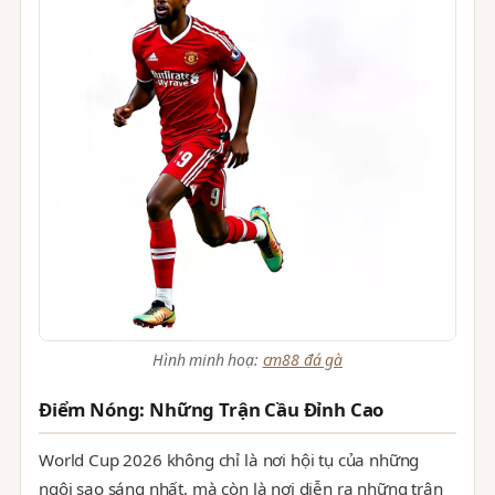
Hình minh hoạ:
cm88 đá gà
Điểm Nóng: Những Trận Cầu Đỉnh Cao
World Cup 2026 không chỉ là nơi hội tụ của những
ngôi sao sáng nhất, mà còn là nơi diễn ra những trận