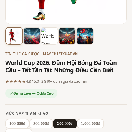
TIN TỨC CÁ CƯỢC · MAYCHIETXUAT.VN
World Cup 2026: Đêm Hội Bóng Đá Toàn
Cầu – Tất Tần Tật Những Điều Cần Biết
★★★★★
4.8 / 5.0 · 2,810+ đánh giá đã xác minh
Đang Live — Odds Cao
MỨC NẠP THAM KHẢO
100.000₫
200.000₫
500.000₫
1.000.000₫