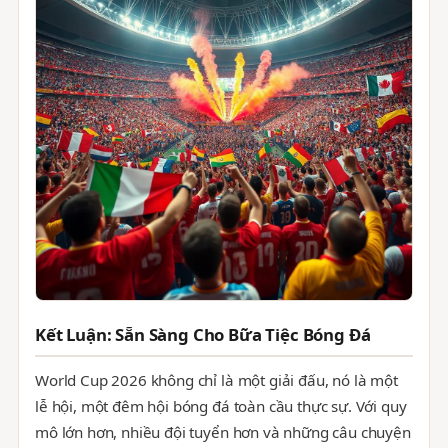
Kết Luận: Sẵn Sàng Cho Bữa Tiệc Bóng Đá
World Cup 2026 không chỉ là một giải đấu, nó là một
lễ hội, một đêm hội bóng đá toàn cầu thực sự. Với quy
mô lớn hơn, nhiều đội tuyển hơn và những câu chuyện