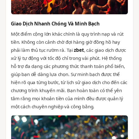
Giao Dịch Nhanh Chóng Và Minh Bạch
Một điểm cộng lớn khác chính là quy trình nạp và rút
tiền. Không còn cảnh chờ đợi hàng giờ đồng hồ hay
phải làm thủ tục rườm rà. Tại
zbet
, các giao dịch được
xử lý tự động với tốc độ chỉ trong vài phút. Hệ thống
hỗ trợ đa dạng các phương thức thanh toán phổ biến,
giúp bạn dễ dàng lựa chọn. Sự minh bạch được thể
hiện rõ qua từng bước, từ lịch sử giao dịch cho đến các
chương trình khuyến mãi. Bạn hoàn toàn có thể yên
tâm rằng mọi khoản tiền của mình đều được quản lý
một cách chuyên nghiệp và công bằng.