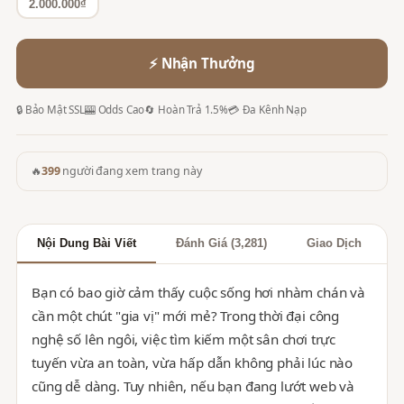
2.000.000₫
⚡ Nhận Thưởng
🔒 Bảo Mật SSL
🎰 Odds Cao
🔄 Hoàn Trả 1.5%
💳 Đa Kênh Nạp
🔥
399
người đang xem trang này
Nội Dung Bài Viết
Đánh Giá (3,281)
Giao Dịch
Bạn có bao giờ cảm thấy cuộc sống hơi nhàm chán và
cần một chút "gia vị" mới mẻ? Trong thời đại công
nghệ số lên ngôi, việc tìm kiếm một sân chơi trực
tuyến vừa an toàn, vừa hấp dẫn không phải lúc nào
cũng dễ dàng. Tuy nhiên, nếu bạn đang lướt web và