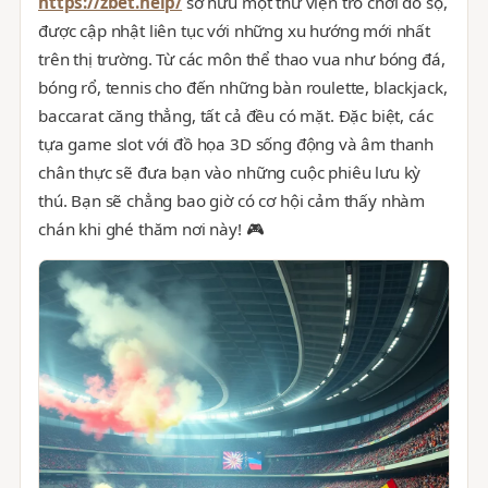
https://zbet.help/
sở hữu một thư viện trò chơi đồ sộ,
được cập nhật liên tục với những xu hướng mới nhất
trên thị trường. Từ các môn thể thao vua như bóng đá,
bóng rổ, tennis cho đến những bàn roulette, blackjack,
baccarat căng thẳng, tất cả đều có mặt. Đặc biệt, các
tựa game slot với đồ họa 3D sống động và âm thanh
chân thực sẽ đưa bạn vào những cuộc phiêu lưu kỳ
thú. Bạn sẽ chẳng bao giờ có cơ hội cảm thấy nhàm
chán khi ghé thăm nơi này! 🎮