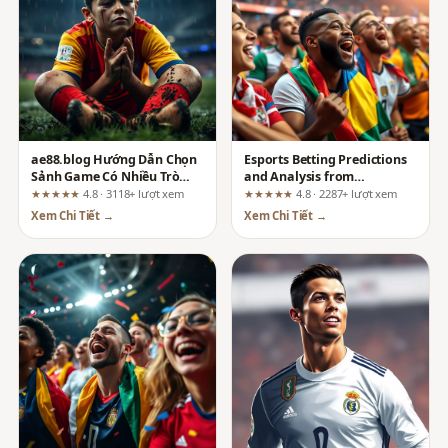
ae88.blog Hướng Dẫn Chọn
Esports Betting Predictions
Sảnh Game Có Nhiều Trò
and Analysis from
Chơi Mới
u888ee.com: A Risk-Adjusted
★★★★★
4.8 · 3118+ lượt xem
★★★★★
4.8 · 2287+ lượt xem
Examination
Xem Chi Tiết →
Xem Chi Tiết →