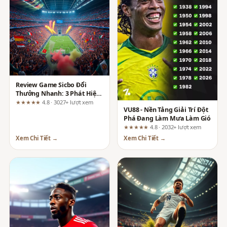
Review Game Sicbo Đổi
Thưởng Nhanh: 3 Phát Hiện
Quan Trọng Từ
★★★★★
4.8 · 3027+ lượt xem
VU88 - Nền Tảng Giải Trí Đột
tentringer.co.uk
Phá Đang Làm Mưa Làm Gió
★★★★★
4.8 · 2032+ lượt xem
Xem Chi Tiết →
Xem Chi Tiết →