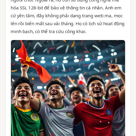
hóa SSL 128-bit để bảo vệ thông tin cá nhân. Anh em
cứ yên tâm, đây không phải dạng trang web ma, mọc
lên rồi biến mất sau vài tháng. Họ có lịch sử hoạt động
minh bạch, có thể tra cứu công khai.