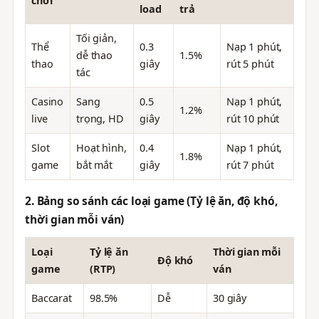
chơi
load
trả
Tối giản,
Thể
0.3
Nạp 1 phút,
dễ thao
1.5%
thao
giây
rút 5 phút
tác
Casino
Sang
0.5
Nạp 1 phút,
1.2%
live
trọng, HD
giây
rút 10 phút
Slot
Hoạt hình,
0.4
Nạp 1 phút,
1.8%
game
bắt mắt
giây
rút 7 phút
2. Bảng so sánh các loại game (Tỷ lệ ăn, độ khó,
thời gian mỗi ván)
Loại
Tỷ lệ ăn
Thời gian mỗi
Độ khó
game
(RTP)
ván
Baccarat
98.5%
Dễ
30 giây