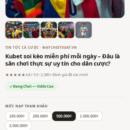
TIN TỨC CÁ CƯỢC · MAYCHIETXUAT.VN
Kubet soi kèo miễn phí mỗi ngày – Đâu là
sân chơi thực sự uy tín cho dân cược?
★★★★★
4.8 / 5.0 · 2,385+ đánh giá đã xác minh
Đang Chơi — Odds Cao
MỨC NẠP THAM KHẢO
100.000₫
200.000₫
500.000₫
1.000.000₫
2.000.000₫