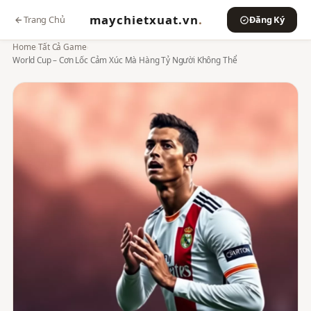
maychietxuat.vn
.
Trang Chủ
Đăng Ký
Home
›
Tất Cả Game
›
World Cup – Cơn Lốc Cảm Xúc Mà Hàng Tỷ Người Không Thể