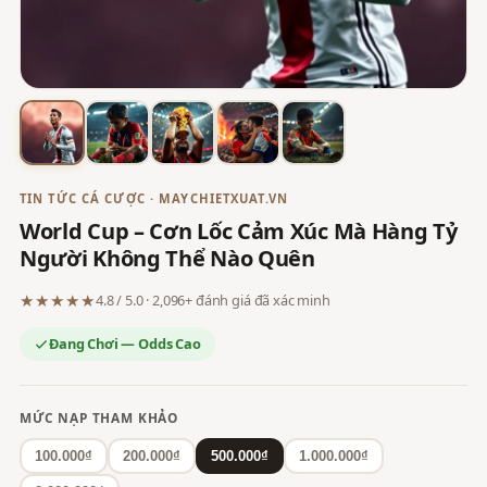
TIN TỨC CÁ CƯỢC · MAYCHIETXUAT.VN
World Cup – Cơn Lốc Cảm Xúc Mà Hàng Tỷ
Người Không Thể Nào Quên
★★★★★
4.8 / 5.0 · 2,096+ đánh giá đã xác minh
Đang Chơi — Odds Cao
MỨC NẠP THAM KHẢO
100.000₫
200.000₫
500.000₫
1.000.000₫