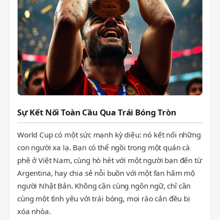
Sự Kết Nối Toàn Cầu Qua Trái Bóng Tròn
World Cup có một sức mạnh kỳ diệu: nó kết nối những
con người xa lạ. Bạn có thể ngồi trong một quán cà
phê ở Việt Nam, cùng hò hét với một người bạn đến từ
Argentina, hay chia sẻ nỗi buồn với một fan hâm mộ
người Nhật Bản. Không cần cùng ngôn ngữ, chỉ cần
cùng một tình yêu với trái bóng, mọi rào cản đều bị
xóa nhòa.