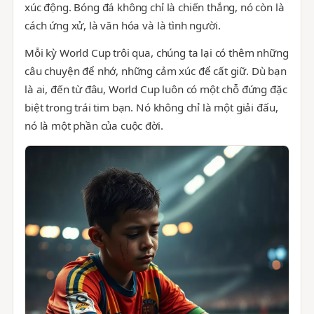
xúc động. Bóng đá không chỉ là chiến thắng, nó còn là
cách ứng xử, là văn hóa và là tình người.
Mỗi kỳ World Cup trôi qua, chúng ta lại có thêm những
câu chuyện để nhớ, những cảm xúc để cất giữ. Dù bạn
là ai, đến từ đâu, World Cup luôn có một chỗ đứng đặc
biệt trong trái tim bạn. Nó không chỉ là một giải đấu,
nó là một phần của cuộc đời.