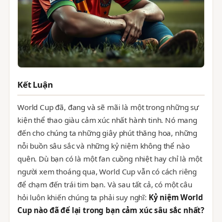
Kết Luận
World Cup đã, đang và sẽ mãi là một trong những sự
kiện thể thao giàu cảm xúc nhất hành tinh. Nó mang
đến cho chúng ta những giây phút thăng hoa, những
nỗi buồn sâu sắc và những kỷ niệm không thể nào
quên. Dù bạn có là một fan cuồng nhiệt hay chỉ là một
người xem thoáng qua, World Cup vẫn có cách riêng
để chạm đến trái tim bạn. Và sau tất cả, có một câu
hỏi luôn khiến chúng ta phải suy nghĩ:
Kỷ niệm World
Cup nào đã để lại trong bạn cảm xúc sâu sắc nhất?