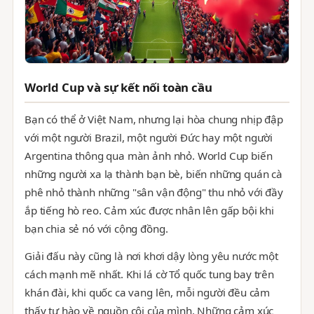
World Cup và sự kết nối toàn cầu
Bạn có thể ở Việt Nam, nhưng lại hòa chung nhịp đập
với một người Brazil, một người Đức hay một người
Argentina thông qua màn ảnh nhỏ. World Cup biến
những người xa lạ thành bạn bè, biến những quán cà
phê nhỏ thành những "sân vận động" thu nhỏ với đầy
ắp tiếng hò reo. Cảm xúc được nhân lên gấp bội khi
bạn chia sẻ nó với cộng đồng.
Giải đấu này cũng là nơi khơi dậy lòng yêu nước một
cách mạnh mẽ nhất. Khi lá cờ Tổ quốc tung bay trên
khán đài, khi quốc ca vang lên, mỗi người đều cảm
thấy tự hào về nguồn cội của mình. Những cảm xúc