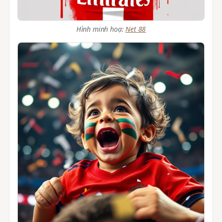
Hình minh hoạ:
Net 88