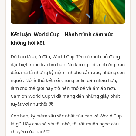
Kết luận: World Cup – Hành trình cảm xúc
không hồi kết
Dù bạn là ai, ở đâu, World Cup đều có một chỗ đứng
đặc biệt trong trái tim bạn. Nó không chỉ là những trận
đấu, mà là những kỷ niệm, những cảm xúc, những con
người. Nó là thứ kết nối chúng ta lại gần nhau hơn,
làm cho thế giới này trở nên nhỏ bé và ấm áp hơn.
Cảm ơn World Cup vì đã mang đến những giây phút
tuyệt vời như thế! 🌍
Còn bạn, kỷ niệm sâu sắc nhất của bạn về World Cup
là gì? Hãy chia sẻ với tôi nhé, tôi rất muốn nghe câu
chuyện của bạn! 🫶