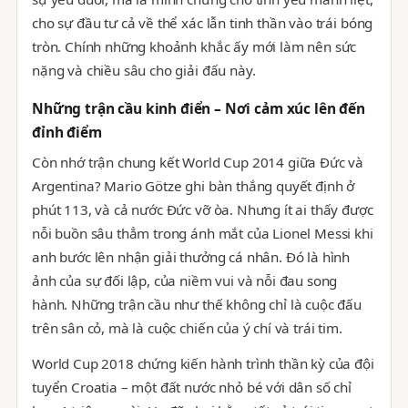
cho sự đầu tư cả về thể xác lẫn tinh thần vào trái bóng
tròn. Chính những khoảnh khắc ấy mới làm nên sức
nặng và chiều sâu cho giải đấu này.
Những trận cầu kinh điển – Nơi cảm xúc lên đến
đỉnh điểm
Còn nhớ trận chung kết World Cup 2014 giữa Đức và
Argentina? Mario Götze ghi bàn thắng quyết định ở
phút 113, và cả nước Đức vỡ òa. Nhưng ít ai thấy được
nỗi buồn sâu thẳm trong ánh mắt của Lionel Messi khi
anh bước lên nhận giải thưởng cá nhân. Đó là hình
ảnh của sự đối lập, của niềm vui và nỗi đau song
hành. Những trận cầu như thế không chỉ là cuộc đấu
trên sân cỏ, mà là cuộc chiến của ý chí và trái tim.
World Cup 2018 chứng kiến hành trình thần kỳ của đội
tuyển Croatia – một đất nước nhỏ bé với dân số chỉ