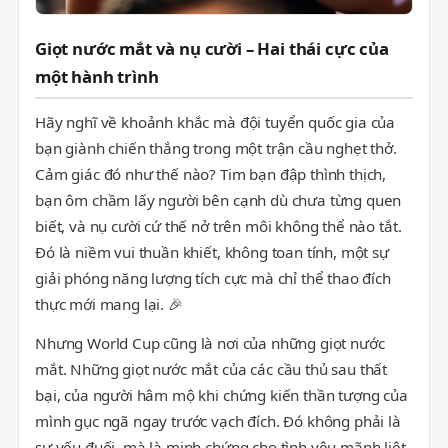
Giọt nước mắt và nụ cười – Hai thái cực của
một hành trình
Hãy nghĩ về khoảnh khắc mà đội tuyển quốc gia của
bạn giành chiến thắng trong một trận cầu nghẹt thở.
Cảm giác đó như thế nào? Tim bạn đập thình thịch,
bạn ôm chầm lấy người bên cạnh dù chưa từng quen
biết, và nụ cười cứ thế nở trên môi không thể nào tắt.
Đó là niềm vui thuần khiết, không toan tính, một sự
giải phóng năng lượng tích cực mà chỉ thể thao đích
thực mới mang lại. 🎉
Nhưng World Cup cũng là nơi của những giọt nước
mắt. Những giọt nước mắt của các cầu thủ sau thất
bại, của người hâm mộ khi chứng kiến thần tượng của
mình gục ngã ngay trước vạch đích. Đó không phải là
sự yếu đuối, mà là minh chứng cho tình yêu mãnh liệt,