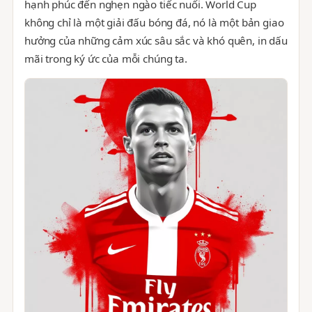
hạnh phúc đến nghẹn ngào tiếc nuối. World Cup
không chỉ là một giải đấu bóng đá, nó là một bản giao
hưởng của những cảm xúc sâu sắc và khó quên, in dấu
mãi trong ký ức của mỗi chúng ta.