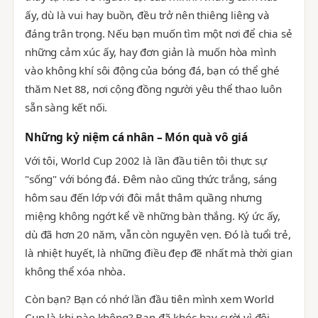
ấy, dù là vui hay buồn, đều trở nên thiêng liêng và
đáng trân trọng. Nếu bạn muốn tìm một nơi để chia sẻ
những cảm xúc ấy, hay đơn giản là muốn hòa mình
vào không khí sôi động của bóng đá, bạn có thể ghé
thăm Net 88, nơi cộng đồng người yêu thể thao luôn
sẵn sàng kết nối.
Những kỷ niệm cá nhân – Món quà vô giá
Với tôi, World Cup 2002 là lần đầu tiên tôi thực sự
"sống" với bóng đá. Đêm nào cũng thức trắng, sáng
hôm sau đến lớp với đôi mắt thâm quầng nhưng
miệng không ngớt kể về những bàn thắng. Ký ức ấy,
dù đã hơn 20 năm, vẫn còn nguyên vẹn. Đó là tuổi trẻ,
là nhiệt huyết, là những điều đẹp đẽ nhất mà thời gian
không thể xóa nhòa.
Còn bạn? Bạn có nhớ lần đầu tiên mình xem World
Cup là khi nào không? Bạn đã khóc hay cười vì đội