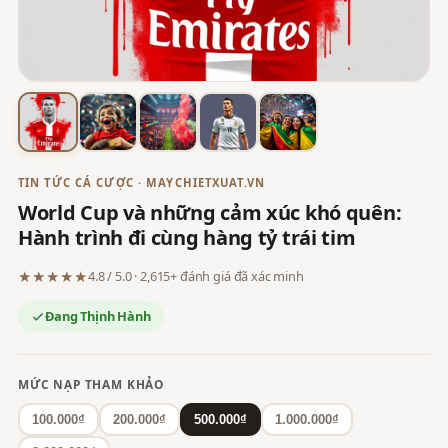
TIN TỨC CÁ CƯỢC · MAYCHIETXUAT.VN
World Cup và những cảm xúc khó quên:
Hành trình đi cùng hàng tỷ trái tim
★★★★★
4.8 / 5.0 · 2,615+ đánh giá đã xác minh
Đang Thịnh Hành
MỨC NẠP THAM KHẢO
100.000₫
200.000₫
500.000₫
1.000.000₫