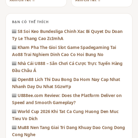
BẠN CÓ THỂ THÍCH
🎰
S8 Soi Keo Bundesliga Chinh Xac Bi Quyet Du Doan
Ty Le Thang Cao ZcImhA
🎰
Kham Pha The Gioi Slot Game Spadegaming Tai
Ao88 Trai Nghiem Dinh Cao Co Hoi Bung No
🎰
Nhà Cái U888 – Sân Chơi Cá Cược Trực Tuyến Hàng
Đầu Châu Á
🎰
Open88 Lich Thi Dau Bong Da Hom Nay Cap Nhat
Nhanh Day Du Nhat SGzwYp
🎰
U888ee.com Review: Does the Platform Deliver on
Speed and Smooth Gameplay?
🎰
World Cup 2026 Khi Tat Ca Cung Huong Den Muc
Tieu Vo Dich
🎰
Mu88 Nen Tang Giai Tri Dang Khuay Dao Cong Dong
Cong Nghe