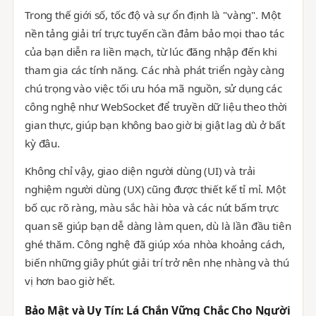
Trong thế giới số, tốc độ và sự ổn định là "vàng". Một
nền tảng giải trí trực tuyến cần đảm bảo mọi thao tác
của bạn diễn ra liền mạch, từ lúc đăng nhập đến khi
tham gia các tính năng. Các nhà phát triển ngày càng
chú trọng vào việc tối ưu hóa mã nguồn, sử dụng các
công nghệ như WebSocket để truyền dữ liệu theo thời
gian thực, giúp bạn không bao giờ bị giật lag dù ở bất
kỳ đâu.
Không chỉ vậy, giao diện người dùng (UI) và trải
nghiệm người dùng (UX) cũng được thiết kế tỉ mỉ. Một
bố cục rõ ràng, màu sắc hài hòa và các nút bấm trực
quan sẽ giúp bạn dễ dàng làm quen, dù là lần đầu tiên
ghé thăm. Công nghệ đã giúp xóa nhòa khoảng cách,
biến những giây phút giải trí trở nên nhẹ nhàng và thú
vị hơn bao giờ hết.
Bảo Mật và Uy Tín: Lá Chắn Vững Chắc Cho Người