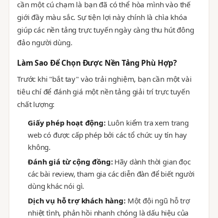
cần một cú chạm là bạn đã có thể hòa mình vào thế
giới đầy màu sắc. Sự tiện lợi này chính là chìa khóa
giúp các nền tảng trực tuyến ngày càng thu hút đông
đảo người dùng.
Làm Sao Để Chọn Được Nền Tảng Phù Hợp?
Trước khi "bắt tay" vào trải nghiệm, bạn cần một vài
tiêu chí để đánh giá một nền tảng giải trí trực tuyến
chất lượng:
Giấy phép hoạt động:
Luôn kiểm tra xem trang
web có được cấp phép bởi các tổ chức uy tín hay
không.
Đánh giá từ cộng đồng:
Hãy dành thời gian đọc
các bài review, tham gia các diễn đàn để biết người
dùng khác nói gì.
Dịch vụ hỗ trợ khách hàng:
Một đội ngũ hỗ trợ
nhiệt tình, phản hồi nhanh chóng là dấu hiệu của