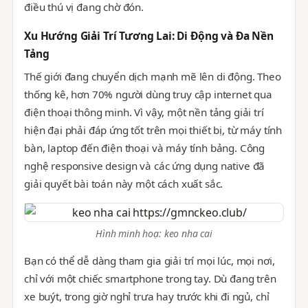
điều thú vị đang chờ đón.
Xu Hướng Giải Trí Tương Lai: Di Động và Đa Nền
Tảng
Thế giới đang chuyển dịch mạnh mẽ lên di động. Theo
thống kê, hơn 70% người dùng truy cập internet qua
điện thoại thông minh. Vì vậy, một nền tảng giải trí
hiện đại phải đáp ứng tốt trên mọi thiết bị, từ máy tính
bàn, laptop đến điện thoại và máy tính bảng. Công
nghệ responsive design và các ứng dụng native đã
giải quyết bài toán này một cách xuất sắc.
Hình minh hoạ: keo nha cai
Bạn có thể dễ dàng tham gia giải trí mọi lúc, mọi nơi,
chỉ với một chiếc smartphone trong tay. Dù đang trên
xe buýt, trong giờ nghỉ trưa hay trước khi đi ngủ, chỉ