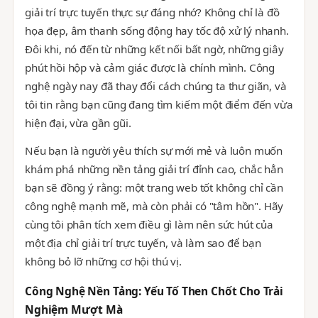
giải trí trực tuyến thực sự đáng nhớ? Không chỉ là đồ
họa đẹp, âm thanh sống động hay tốc độ xử lý nhanh.
Đôi khi, nó đến từ những kết nối bất ngờ, những giây
phút hồi hộp và cảm giác được là chính mình. Công
nghệ ngày nay đã thay đổi cách chúng ta thư giãn, và
tôi tin rằng bạn cũng đang tìm kiếm một điểm đến vừa
hiện đại, vừa gần gũi.
Nếu bạn là người yêu thích sự mới mẻ và luôn muốn
khám phá những nền tảng giải trí đỉnh cao, chắc hẳn
bạn sẽ đồng ý rằng: một trang web tốt không chỉ cần
công nghệ mạnh mẽ, mà còn phải có "tâm hồn". Hãy
cùng tôi phân tích xem điều gì làm nên sức hút của
một địa chỉ giải trí trực tuyến, và làm sao để bạn
không bỏ lỡ những cơ hội thú vị.
Công Nghệ Nền Tảng: Yếu Tố Then Chốt Cho Trải
Nghiệm Mượt Mà