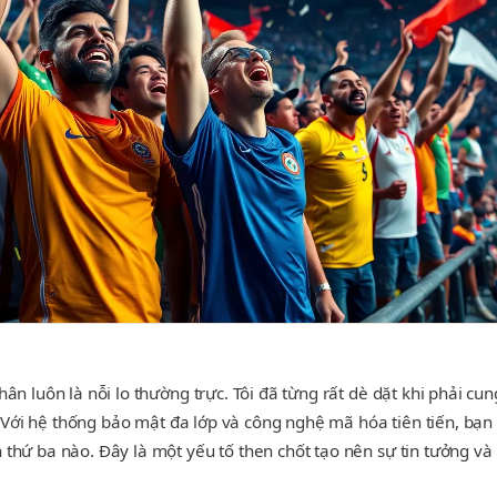
ân luôn là nỗi lo thường trực. Tôi đã từng rất dè dặt khi phải cun
Với hệ thống bảo mật đa lớp và công nghệ mã hóa tiên tiến, bạn
 thứ ba nào. Đây là một yếu tố then chốt tạo nên sự tin tưởng và