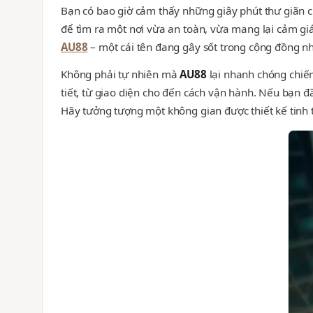
Bạn có bao giờ cảm thấy những giây phút thư giãn c
để tìm ra một nơi vừa an toàn, vừa mang lại cảm giá
AU88
– một cái tên đang gây sốt trong cộng đồng nh
Không phải tự nhiên mà
AU88
lại nhanh chóng chiếm
tiết, từ giao diện cho đến cách vận hành. Nếu bạn 
Hãy tưởng tượng một không gian được thiết kế tinh t