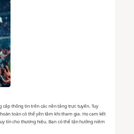
g cấp thông tin trên các nền tảng trực tuyến. Tuy
 hoàn toàn có thể yên tâm khi tham gia. Họ cam kết
 uy tín cho thương hiệu. Bạn có thể tận hưởng niềm