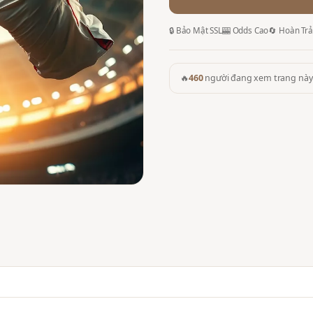
🔒 Bảo Mật SSL
🎰 Odds Cao
🔄 Hoàn Trả
🔥
460
người đang xem trang này