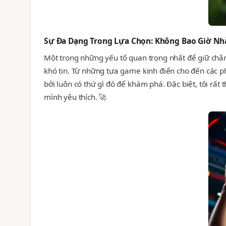
Sự Đa Dạng Trong Lựa Chọn: Không Bao Giờ N
Một trong những yếu tố quan trọng nhất để giữ châ
khó tin. Từ những tựa game kinh điển cho đến các 
bởi luôn có thứ gì đó để khám phá. Đặc biệt, tôi rất
mình yêu thích. 🚀