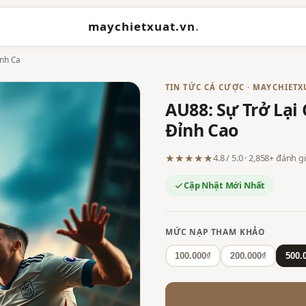
maychietxuat.vn
.
ỉnh Ca
TIN TỨC CÁ CƯỢC · MAYCHIETX
AU88: Sự Trở Lại
Đỉnh Cao
★★★★★
4.8 / 5.0 · 2,858+ đánh 
Cập Nhật Mới Nhất
MỨC NẠP THAM KHẢO
100.000₫
200.000₫
500.