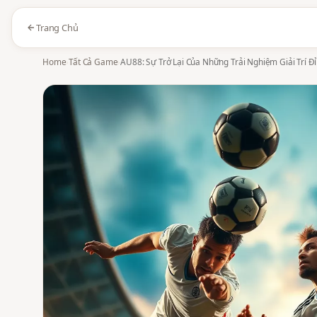
Trang Chủ
Home
›
Tất Cả Game
›
AU88: Sự Trở Lại Của Những Trải Nghiệm Giải Trí Đ