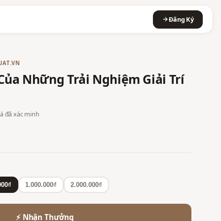
Đăng Ký
UAT.VN
 Của Những Trải Nghiệm Giải Trí
giá đã xác minh
000₫
1.000.000₫
2.000.000₫
⚡ Nhận Thưởng