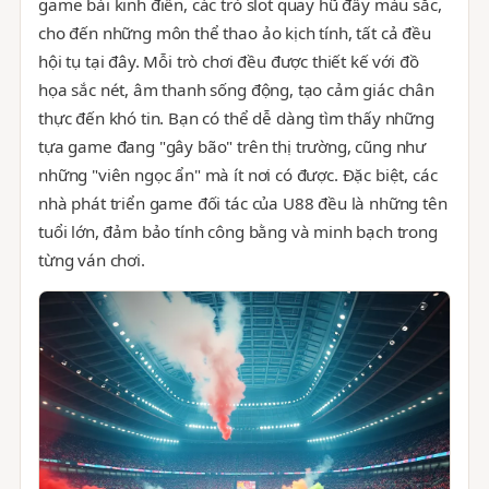
game bài kinh điển, các trò slot quay hũ đầy màu sắc,
cho đến những môn thể thao ảo kịch tính, tất cả đều
hội tụ tại đây. Mỗi trò chơi đều được thiết kế với đồ
họa sắc nét, âm thanh sống động, tạo cảm giác chân
thực đến khó tin. Bạn có thể dễ dàng tìm thấy những
tựa game đang "gây bão" trên thị trường, cũng như
những "viên ngọc ẩn" mà ít nơi có được. Đặc biệt, các
nhà phát triển game đối tác của U88 đều là những tên
tuổi lớn, đảm bảo tính công bằng và minh bạch trong
từng ván chơi.