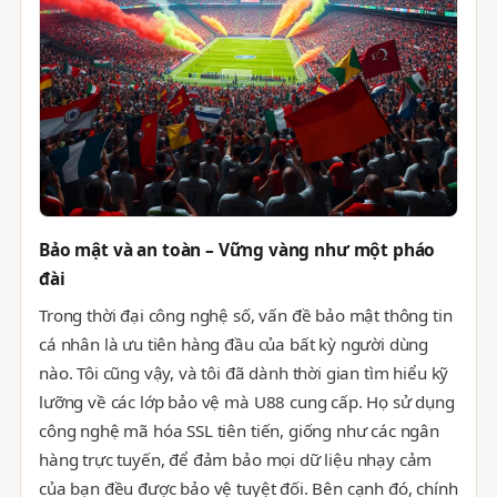
Bảo mật và an toàn – Vững vàng như một pháo
đài
Trong thời đại công nghệ số, vấn đề bảo mật thông tin
cá nhân là ưu tiên hàng đầu của bất kỳ người dùng
nào. Tôi cũng vậy, và tôi đã dành thời gian tìm hiểu kỹ
lưỡng về các lớp bảo vệ mà U88 cung cấp. Họ sử dụng
công nghệ mã hóa SSL tiên tiến, giống như các ngân
hàng trực tuyến, để đảm bảo mọi dữ liệu nhạy cảm
của bạn đều được bảo vệ tuyệt đối. Bên cạnh đó, chính