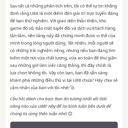
Sau tất cả những phân tích trên, tôi có thể tự tin khẳng
định rằng U88 là một điểm đến giải trí trực tuyến đáng
để bạn thử nghiệm. Với giao diện thân thiện, kho
game đồ sộ, bảo mật tuyệt đối và dịch vụ khách hàng
tận tâm, nền tảng này đã chứng minh được vị thế của
mình trong lòng người dùng. Tất nhiên, mỗi người sẽ
có những trải nghiệm riêng, nhưng nếu bạn đang tìm
kiếm một nơi vừa chất lượng, vừa an toàn để thư giãn
sau những giờ làm việc căng thẳng, thì đây chính là
lựa chọn không tồi. Vậy còn bạn, bạn đã sẵn sàng
khám phá những điều thú vị tại U88 chưa? Hãy chia sẻ
cảm nhận của bạn với tôi nhé! 🚀
Câu hỏi dành cho bạn: Bạn ấn tượng nhất với tính
năng nào của U88? Hãy để lại bình luận bên dưới để
chúng ta cùng thảo luận nhé!
😊