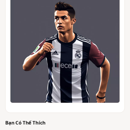
Bạn Có Thể Thích