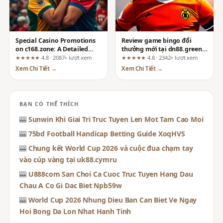
Special Casino Promotions
Review game bingo đổi
on c168.zone: A Detailed
thưởng mới tại dn88.green:
Breakdown for Smart
Ai thực sự phù hợp và ai nên
★★★★★
4.8 · 2087+ lượt xem
★★★★★
4.8 · 2342+ lượt xem
Players
tránh?
Xem Chi Tiết →
Xem Chi Tiết →
BẠN CÓ THỂ THÍCH
🎰
Sunwin Khi Giai Tri Truc Tuyen Len Mot Tam Cao Moi
🎰
75bd Football Handicap Betting Guide XoqHVS
🎰
Chung kết World Cup 2026 và cuộc đua chạm tay
vào cúp vàng tại uk88.cymru
🎰
U888com San Choi Ca Cuoc Truc Tuyen Hang Dau
Chau A Co Gi Dac Biet Npb59w
🎰
World Cup 2026 Nhung Dieu Ban Can Biet Ve Ngay
Hoi Bong Da Lon Nhat Hanh Tinh