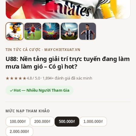
TIN TỨC CÁ CƯỢC · MAYCHIETXUAT.VN
U88: Nền tảng giải trí trực tuyến đang làm
mưa làm gió – Có gì hot?
★★★★★
4.8 / 5.0 · 1,894+ đánh giá đã xác minh
Hot — Nhiều Người Tham Gia
MỨC NẠP THAM KHẢO
100.000₫
200.000₫
500.000₫
1.000.000₫
2.000.000₫