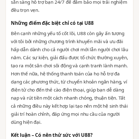
sẵn sàng hỗ trợ bạn 24/7 để đảm bảo mọi trải nghiệm
đều trọn vẹn.
Những điểm đặc biệt chỉ có tại U88
Bên cạnh những yếu tố cốt lõi, U88 còn gây ấn tượng
với tôi bởi những chương trình khuyến mãi và ưu đãi
hấp dẫn dành cho cả người chơi mới lẫn người chơi lâu
năm. Các sự kiện, giải đấu được tổ chức thường xuyên,
tạo ra một sân chơi sôi động và cạnh tranh lành mạnh.
Hơn thế nữa, hệ thống thanh toán của họ hỗ trợ đa
dạng các phương thức, từ chuyển khoản ngân hàng, ví
điện tử cho đến thẻ cào điện thoại, giúp bạn dễ dàng
nạp và rút tiền một cách nhanh chóng, thuận tiện. Tất
cả những điều này kết hợp lại tạo nên một hệ sinh thái
giải trí hoàn chỉnh, đáp ứng mọi nhu cầu của người
dùng hiện đại.
Kết luận – Có nên thử sức với U88?