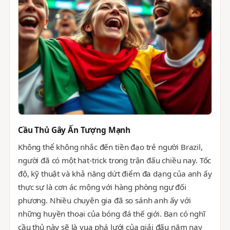
Cầu Thủ Gây Ấn Tượng Mạnh
Không thể không nhắc đến tiền đạo trẻ người Brazil,
người đã có một hat-trick trong trận đấu chiều nay. Tốc
độ, kỹ thuật và khả năng dứt điểm đa dạng của anh ấy
thực sự là cơn ác mộng với hàng phòng ngự đối
phương. Nhiều chuyên gia đã so sánh anh ấy với
những huyền thoại của bóng đá thế giới. Bạn có nghĩ
cầu thủ này sẽ là vua phá lưới của giải đấu năm nay