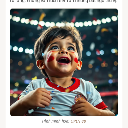
rõ ràng, nhưng vẫn luôn tiềm ẩn những bất ngờ thú vị.
Hình minh hoạ:
OPEN 88