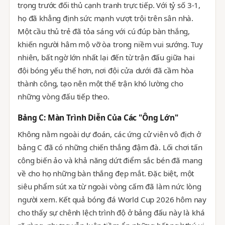
trọng trước đối thủ cạnh tranh trực tiếp. Với tỷ số 3-1,
họ đã khẳng định sức mạnh vượt trội trên sân nhà.
Một cầu thủ trẻ đã tỏa sáng với cú đúp bàn thắng,
khiến người hâm mộ vỡ òa trong niềm vui sướng. Tuy
nhiên, bất ngờ lớn nhất lại đến từ trận đấu giữa hai
đội bóng yếu thế hơn, nơi đội cửa dưới đã cầm hòa
thành công, tạo nên một thế trận khó lường cho
những vòng đấu tiếp theo.
Bảng C: Màn Trình Diễn Của Các "Ông Lớn"
Không nằm ngoài dự đoán, các ứng cử viên vô địch ở
bảng C đã có những chiến thắng đậm đà. Lối chơi tấn
công biến ảo và khả năng dứt điểm sắc bén đã mang
về cho họ những bàn thắng đẹp mắt. Đặc biệt, một
siêu phẩm sút xa từ ngoài vòng cấm đã làm nức lòng
người xem. Kết quả bóng đá World Cup 2026 hôm nay
cho thấy sự chênh lệch trình độ ở bảng đấu này là khá