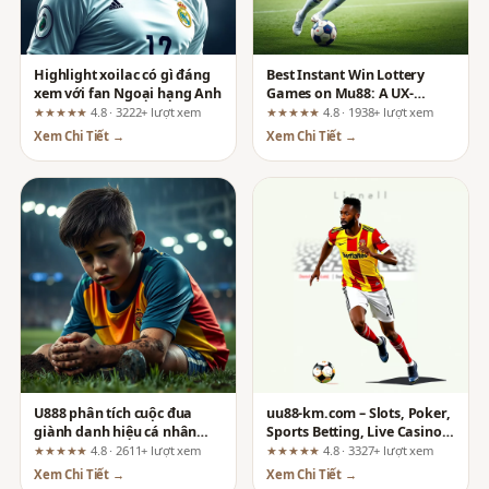
Highlight xoilac có gì đáng
Best Instant Win Lottery
xem với fan Ngoại hạng Anh
Games on Mu88: A UX-
Focused Review of Who
★★★★★
4.8 · 3222+ lượt xem
★★★★★
4.8 · 1938+ lượt xem
Should Play and Who Should
Xem Chi Tiết →
Xem Chi Tiết →
Skip
U888 phân tích cuộc đua
uu88-km.com – Slots, Poker,
giành danh hiệu cá nhân
Sports Betting, Live Casino:
hấp dẫn: Sân chơi nào đáng
A Risk Advisor’s Perspective
★★★★★
4.8 · 2611+ lượt xem
★★★★★
4.8 · 3327+ lượt xem
để anh em xuống tiền?
Xem Chi Tiết →
Xem Chi Tiết →