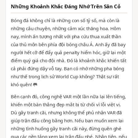
Những Khoảnh Khắc Đáng Nhớ Trên Sân Cỏ
Bóng đá không chỉ là những con số tỷ số, mà còn là
những câu chuyện, những cảm xúc thăng hoa. Hôm
nay, mình ấn tượng nhất với pha cứu thua xuất thần
của thủ môn bên phía đội bóng châu Á. Anh ấy đã bay
người hết cỡ để đẩy quả penalty hiểm hóc, giữ lại một
điểm quý giá cho đội nhà. Đó là khoảnh khắc khiến tất
cả phải đứng dậy vỗ tay. Bạn có nhớ những pha bóng
như thế trong lịch sử World Cup không? Thật sự rất
khó quên! 🥅
Bên cạnh đó, công nghệ VAR một lần nữa lại lên tiếng,
khiến một bàn thắng đẹp mắt bị từ chối vì lỗi việt vị.
Dù gây tranh cãi, nhưng không thể phủ nhận VAR đã
giúp trận đấu công bằng hơn. Nếu bạn muốn xem lại
những tình huống gây tranh cãi này, đừng quên ghé
qua các nền tảng xem lại trận đấu nhé. Nhân tiện, nếu