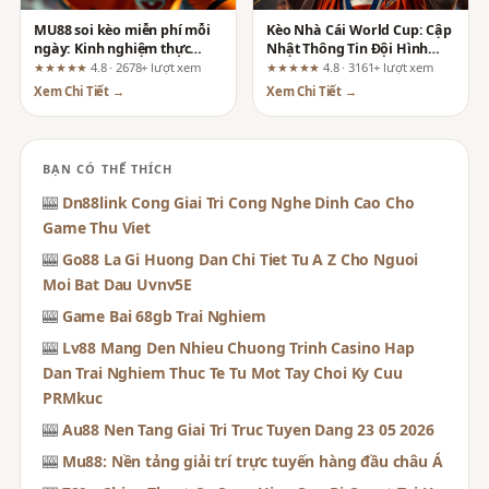
MU88 soi kèo miễn phí mỗi
Kèo Nhà Cái World Cup: Cập
ngày: Kinh nghiệm thực
Nhật Thông Tin Đội Hình
chiến từ dân chơi lâu năm
Mới Nhất Trước Giờ Bóng
★★★★★
4.8 · 2678+ lượt xem
★★★★★
4.8 · 3161+ lượt xem
Lăn
Xem Chi Tiết →
Xem Chi Tiết →
BẠN CÓ THỂ THÍCH
🎰
Dn88link Cong Giai Tri Cong Nghe Dinh Cao Cho
Game Thu Viet
🎰
Go88 La Gi Huong Dan Chi Tiet Tu A Z Cho Nguoi
Moi Bat Dau Uvnv5E
🎰
Game Bai 68gb Trai Nghiem
🎰
Lv88 Mang Den Nhieu Chuong Trinh Casino Hap
Dan Trai Nghiem Thuc Te Tu Mot Tay Choi Ky Cuu
PRMkuc
🎰
Au88 Nen Tang Giai Tri Truc Tuyen Dang 23 05 2026
🎰
Mu88: Nền tảng giải trí trực tuyến hàng đầu châu Á