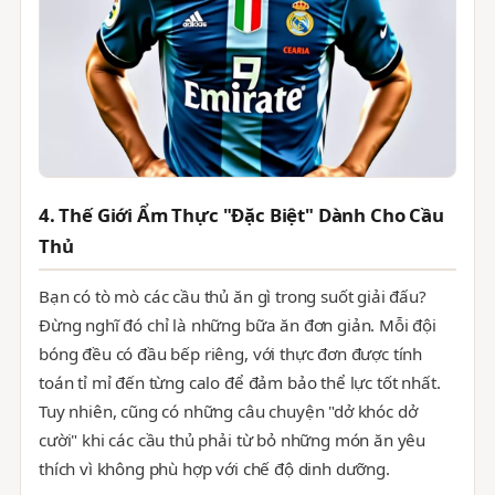
4. Thế Giới Ẩm Thực "Đặc Biệt" Dành Cho Cầu
Thủ
Bạn có tò mò các cầu thủ ăn gì trong suốt giải đấu?
Đừng nghĩ đó chỉ là những bữa ăn đơn giản. Mỗi đội
bóng đều có đầu bếp riêng, với thực đơn được tính
toán tỉ mỉ đến từng calo để đảm bảo thể lực tốt nhất.
Tuy nhiên, cũng có những câu chuyện "dở khóc dở
cười" khi các cầu thủ phải từ bỏ những món ăn yêu
thích vì không phù hợp với chế độ dinh dưỡng.