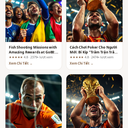
Fish Shooting Missions with
Cách Chơi Poker Cho Người
Amazing Rewards at Go88:
Mới: Bí Kíp "Trăm Trận Trăm
A UX Journey Review
Thắng" Từ Dân Chuyên
★★★★★
4.8 · 2379+ lượt xem
★★★★★
4.8 · 2474+ lượt xem
Xem Chi Tiết →
Xem Chi Tiết →