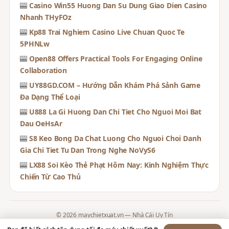
🎰
Casino Win55 Huong Dan Su Dung Giao Dien Casino
Nhanh THyFOz
🎰
Kp88 Trai Nghiem Casino Live Chuan Quoc Te
5PHNLw
🎰
Open88 Offers Practical Tools For Engaging Online
Collaboration
🎰
UY88GD.COM – Hướng Dẫn Khám Phá Sảnh Game
Đa Dạng Thể Loại
🎰
U888 La Gi Huong Dan Chi Tiet Cho Nguoi Moi Bat
Dau OeHsAr
🎰
S8 Keo Bong Da Chat Luong Cho Nguoi Choi Danh
Gia Chi Tiet Tu Dan Trong Nghe NoVyS6
🎰
LX88 Soi Kèo Thẻ Phạt Hôm Nay: Kinh Nghiệm Thực
Chiến Từ Cao Thủ
© 2026 maychietxuat.vn — Nhà Cái Uy Tín
Contact
·
Chính Sách Giao Dịch
·
Chính Sách Hoàn Trả
·
Chính Sách Bảo Mật
·