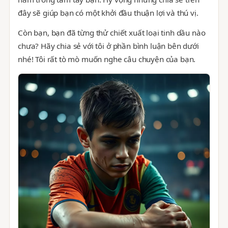
đây sẽ giúp bạn có một khởi đầu thuận lợi và thú vị.
Còn bạn, bạn đã từng thử chiết xuất loại tinh dầu nào
chưa? Hãy chia sẻ với tôi ở phần bình luận bên dưới
nhé! Tôi rất tò mò muốn nghe câu chuyện của bạn.