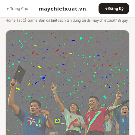
maychietxuat.vn
.
Trang Chủ
Đăng Ký
Home
›
Tất Cả Game
›
Bạn đã biết cách tận dụng tối đa máy chiết xuất? Bí quy