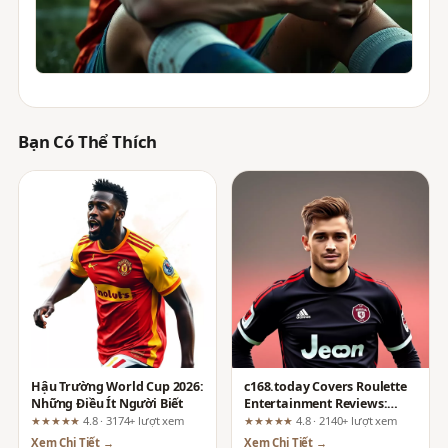
Bạn Có Thể Thích
Hậu Trường World Cup 2026:
c168.today Covers Roulette
Những Điều Ít Người Biết
Entertainment Reviews:
What the Marketing Claims
★★★★★
4.8 · 3174+ lượt xem
★★★★★
4.8 · 2140+ lượt xem
Actually Mean for Players
Xem Chi Tiết →
Xem Chi Tiết →