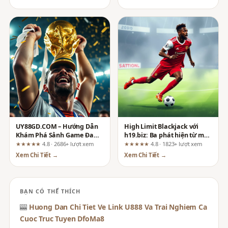
UY88GD.COM – Hướng Dẫn
High Limit Blackjack với
Khám Phá Sảnh Game Đa
h19.biz: Ba phát hiện từ một
Dạng Thể Loại
người dùng lâu năm
★★★★★
4.8 · 2686+ lượt xem
★★★★★
4.8 · 1823+ lượt xem
Xem Chi Tiết →
Xem Chi Tiết →
BẠN CÓ THỂ THÍCH
🎰
Huong Dan Chi Tiet Ve Link U888 Va Trai Nghiem Ca
Cuoc Truc Tuyen DfoMa8