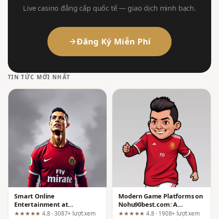
Live casino đẳng cấp quốc tế — giao dịch minh bạch.
Đăng Ký Miễn Phí
TIN TỨC MỚI NHẤT
Smart Online
Modern Game Platforms on
Entertainment at
Nohu90best.com: A
cm88.dad: A Reviewer’s
Verification-First Review
★★★★★
4.8 · 3087+ lượt xem
★★★★★
4.8 · 1908+ lượt xem