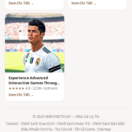
Checklist for What to Verify
Xem Chi Tiết →
Xem Chi Tiết →
Before You Play
Experience Advanced
Interactive Games Through
8kbet-co.com: A UX
★★★★★
4.8 · 2238+ lượt xem
Evaluation
Xem Chi Tiết →
© 2026 MAYCHIETXUAT — Nhà Cái Uy Tín
Contact
·
Chính Sách Giao Dịch
·
Chính Sách Hoàn Trả
·
Chính Sách Bảo Mật
·
Điều Khoản Dịch Vụ
·
Tra Cứu Vé
·
Tất Cả Game
·
Sitemap