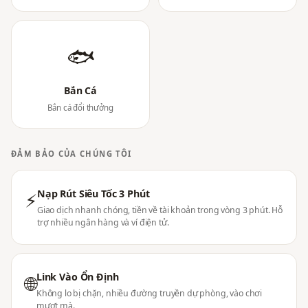
🐟
Bắn Cá
Bắn cá đổi thưởng
ĐẢM BẢO CỦA CHÚNG TÔI
Nạp Rút Siêu Tốc 3 Phút
⚡
Giao dịch nhanh chóng, tiền về tài khoản trong vòng 3 phút. Hỗ
trợ nhiều ngân hàng và ví điện tử.
Link Vào Ổn Định
🌐
Không lo bị chặn, nhiều đường truyền dự phòng, vào chơi
mượt mà.