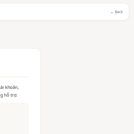
← Back
tài khoản,
g hỗ trợ.