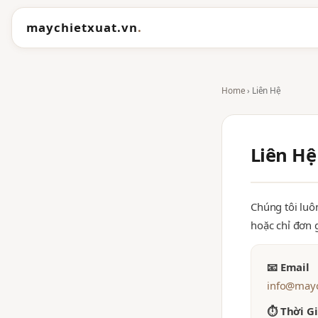
maychietxuat.vn
.
Home
› Liên Hệ
Liên Hệ
Chúng tôi luô
hoặc chỉ đơn 
📧 Email
info@mayc
⏱ Thời Gi