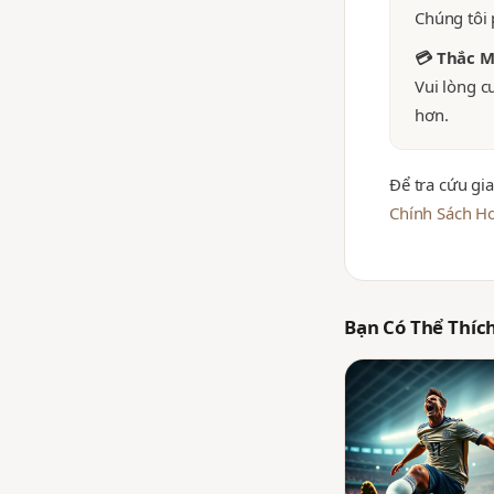
Chúng tôi
💳 Thắc M
Vui lòng c
hơn.
Để tra cứu gia
Chính Sách H
Bạn Có Thể Thíc