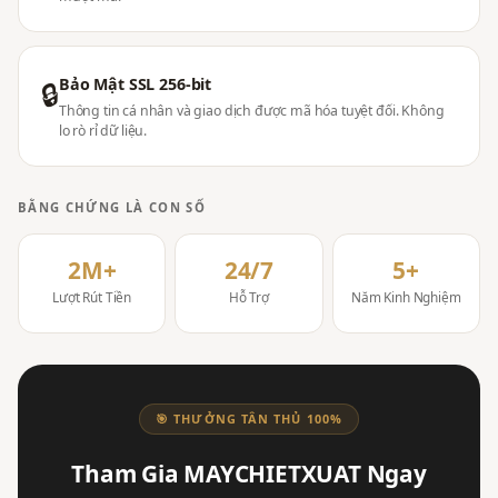
Bảo Mật SSL 256-bit
🔒
Thông tin cá nhân và giao dịch được mã hóa tuyệt đối. Không
lo rò rỉ dữ liệu.
BẰNG CHỨNG LÀ CON SỐ
2M+
24/7
5+
Lượt Rút Tiền
Hỗ Trợ
Năm Kinh Nghiệm
🎯 THƯỞNG TÂN THỦ 100%
Tham Gia MAYCHIETXUAT Ngay