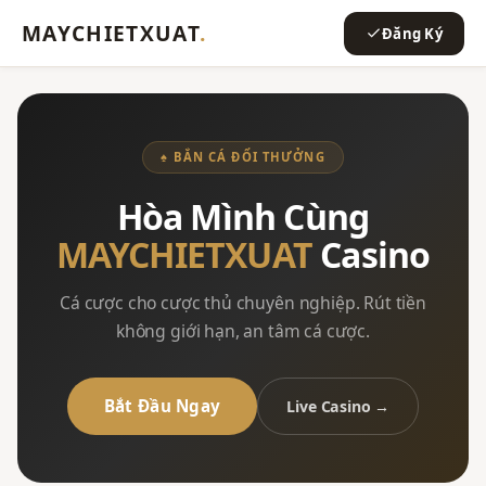
MAYCHIETXUAT
.
Đăng Ký
♠ BẮN CÁ ĐỔI THƯỞNG
Hòa Mình Cùng
MAYCHIETXUAT
Casino
Cá cược cho cược thủ chuyên nghiệp. Rút tiền
không giới hạn, an tâm cá cược.
Bắt Đầu Ngay
Live Casino →