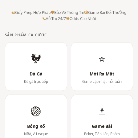
📜
Giấy Phép Hợp Pháp
🛡
Bảo Vệ Thông Tin
🎲
Game Bài Đổi Thưởng
📞
Hỗ Trợ 24/7
🎯
Odds Cao Nhất
SẢN PHẨM CÁ CƯỢC
🐓
⭐
Đá Gà
Mới Ra Mắt
Đá gà trực tiếp
Game cập nhật mỗi tuần
🏐
🃏
Bóng Rổ
Game Bài
NBA, V-League
Poker, Tiến Lên, Phỏm