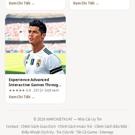
Checklist for What to Verify
Xem Chi Tiết →
Xem Chi Tiết →
Before You Play
Experience Advanced
Interactive Games Through
8kbet-co.com: A UX
★★★★★
4.8 · 2912+ lượt xem
Evaluation
Xem Chi Tiết →
© 2026 MAYCHIETXUAT — Nhà Cái Uy Tín
Contact
·
Chính Sách Giao Dịch
·
Chính Sách Hoàn Trả
·
Chính Sách Bảo Mật
·
Điều Khoản Dịch Vụ
·
Tra Cứu Vé
·
Tất Cả Game
·
Sitemap