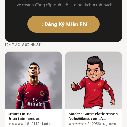
Live casino đẳng cấp quốc tế — giao dịch minh bạch.
Đăng Ký Miễn Phí
TIN TỨC MỚI NHẤT
Smart Online
Modern Game Platforms on
Entertainment at
Nohu90best.com: A
cm88.dad: A Reviewer’s
Verification-First Review
★★★★★
4.8 · 2113+ lượt xem
★★★★★
4.8 · 2956+ lượt xem