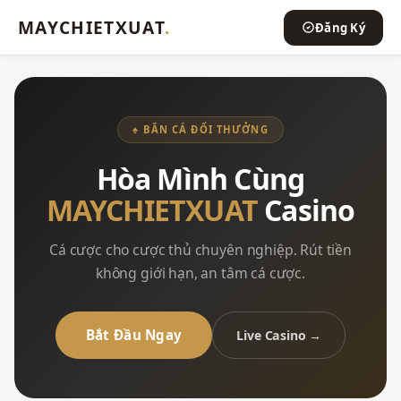
MAYCHIETXUAT
.
Đăng Ký
♠ BẮN CÁ ĐỔI THƯỞNG
Hòa Mình Cùng
MAYCHIETXUAT
Casino
Cá cược cho cược thủ chuyên nghiệp. Rút tiền
không giới hạn, an tâm cá cược.
Bắt Đầu Ngay
Live Casino →