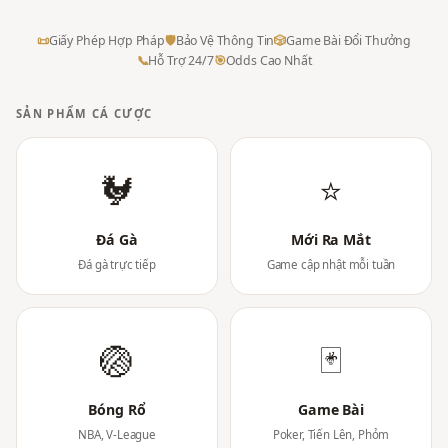
📜
Giấy Phép Hợp Pháp
🛡
Bảo Vệ Thông Tin
🎲
Game Bài Đổi Thưởng
📞
Hỗ Trợ 24/7
🎯
Odds Cao Nhất
SẢN PHẨM CÁ CƯỢC
🐓
⭐
Đá Gà
Mới Ra Mắt
Đá gà trực tiếp
Game cập nhật mỗi tuần
🏐
🃏
Bóng Rổ
Game Bài
NBA, V-League
Poker, Tiến Lên, Phỏm