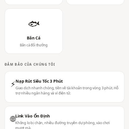
🐟
Bắn Cá
Bắn cá đổi thưởng
ĐẢM BẢO CỦA CHÚNG TÔI
Nạp Rút Siêu Tốc 3 Phút
⚡
Giao dịch nhanh chóng, tiền về tài khoản trong vòng 3 phút. Hỗ
trợ nhiều ngân hàng và ví điện tử.
Link Vào Ổn Định
🌐
Không lo bị chặn, nhiều đường truyền dự phòng, vào chơi
mượt mà.