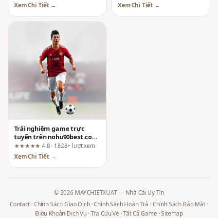
kiểm tra và minh bạch
Xem Chi Tiết →
Xem Chi Tiết →
Trải nghiệm game trực
tuyến trên nohu90best.com:
Những kỳ vọng nên đặt và
★★★★★
4.8 · 1828+ lượt xem
những điều bạn phải tự
Xem Chi Tiết →
kiểm chứng
© 2026 MAYCHIETXUAT — Nhà Cái Uy Tín
Contact
·
Chính Sách Giao Dịch
·
Chính Sách Hoàn Trả
·
Chính Sách Bảo Mật
·
Điều Khoản Dịch Vụ
·
Tra Cứu Vé
·
Tất Cả Game
·
Sitemap