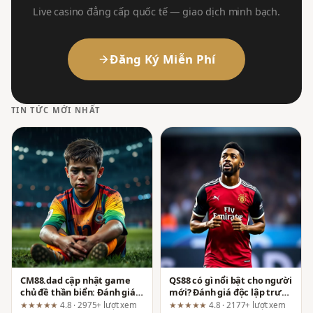
Live casino đẳng cấp quốc tế — giao dịch minh bạch.
Đăng Ký Miễn Phí
TIN TỨC MỚI NHẤT
CM88.dad cập nhật game
QS88 có gì nổi bật cho người
chủ đề thần biển: Đánh giá
mới? Đánh giá độc lập trước
tổng quan theo tiêu chí
khi bạn đăng ký
★★★★★
4.8 · 2975+ lượt xem
★★★★★
4.8 · 2177+ lượt xem