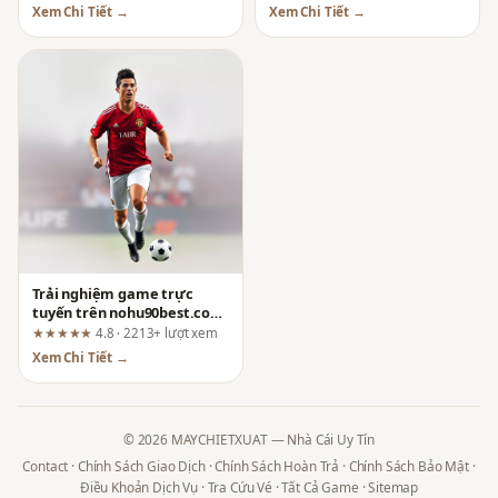
kiểm tra và minh bạch
Xem Chi Tiết →
Xem Chi Tiết →
Trải nghiệm game trực
tuyến trên nohu90best.com:
Những kỳ vọng nên đặt và
★★★★★
4.8 · 2213+ lượt xem
những điều bạn phải tự
Xem Chi Tiết →
kiểm chứng
© 2026 MAYCHIETXUAT — Nhà Cái Uy Tín
Contact
·
Chính Sách Giao Dịch
·
Chính Sách Hoàn Trả
·
Chính Sách Bảo Mật
·
Điều Khoản Dịch Vụ
·
Tra Cứu Vé
·
Tất Cả Game
·
Sitemap