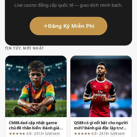
Live casino đẳng cấp quốc tế — giao dịch minh bạch.
Đăng Ký Miễn Phí
TIN TỨC MỚI NHẤT
CM88.dad cập nhật game
QS88 có gì nổi bật cho người
chủ đề thần biển: Đánh giá
mới? Đánh giá độc lập trước
tổng quan theo tiêu chí
khi bạn đăng ký
★★★★★
4.8 · 2313+ lượt xem
★★★★★
4.8 · 2418+ lượt xem