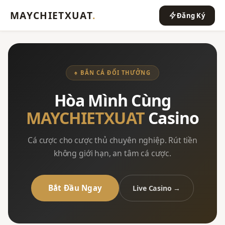
MAYCHIETXUAT
.
Đăng Ký
♠ BẮN CÁ ĐỔI THƯỞNG
Hòa Mình Cùng
MAYCHIETXUAT
Casino
Cá cược cho cược thủ chuyên nghiệp. Rút tiền
không giới hạn, an tâm cá cược.
Bắt Đầu Ngay
Live Casino →