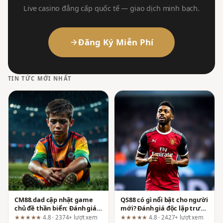
Live casino đẳng cấp quốc tế — giao dịch minh bạch.
Đăng Ký Miễn Phí
TIN TỨC MỚI NHẤT
CM88.dad cập nhật game
QS88 có gì nổi bật cho người
chủ đề thần biển: Đánh giá
mới? Đánh giá độc lập trước
tổng quan theo tiêu chí
khi bạn đăng ký
★★★★★
4.8 · 2374+ lượt xem
★★★★★
4.8 · 2427+ lượt xem