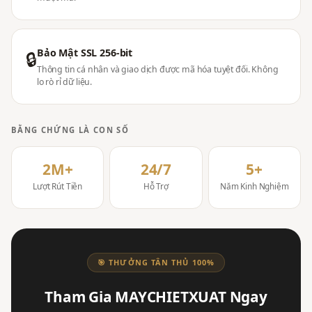
Bảo Mật SSL 256-bit
🔒
Thông tin cá nhân và giao dịch được mã hóa tuyệt đối. Không
lo rò rỉ dữ liệu.
BẰNG CHỨNG LÀ CON SỐ
2M+
24/7
5+
Lượt Rút Tiền
Hỗ Trợ
Năm Kinh Nghiệm
🎯 THƯỞNG TÂN THỦ 100%
Tham Gia MAYCHIETXUAT Ngay