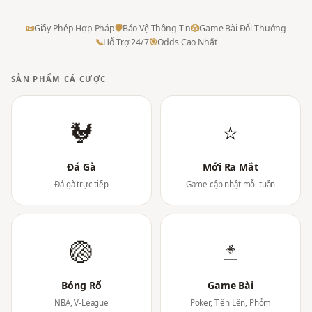
📜
Giấy Phép Hợp Pháp
🛡
Bảo Vệ Thông Tin
🎲
Game Bài Đổi Thưởng
📞
Hỗ Trợ 24/7
🎯
Odds Cao Nhất
SẢN PHẨM CÁ CƯỢC
🐓
⭐
Đá Gà
Mới Ra Mắt
Đá gà trực tiếp
Game cập nhật mỗi tuần
🏐
🃏
Bóng Rổ
Game Bài
NBA, V-League
Poker, Tiến Lên, Phỏm