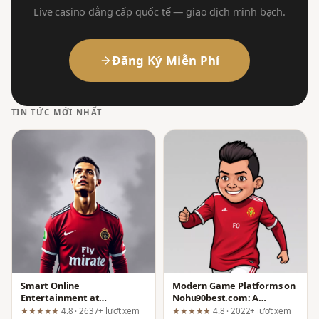
Live casino đẳng cấp quốc tế — giao dịch minh bạch.
Đăng Ký Miễn Phí
TIN TỨC MỚI NHẤT
Smart Online
Modern Game Platforms on
Entertainment at
Nohu90best.com: A
cm88.dad: A Reviewer’s
Verification-First Review
★★★★★
4.8 · 2637+ lượt xem
★★★★★
4.8 · 2022+ lượt xem