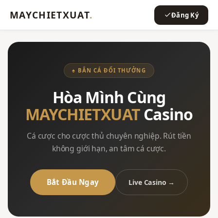
MAYCHIETXUAT
.
Đăng Ký
♠ BẮN CÁ ĐỔI THƯỞNG
Hòa Mình Cùng
MAYCHIETXUAT
Casino
Cá cược cho cược thủ chuyên nghiệp. Rút tiền
không giới hạn, an tâm cá cược.
Bắt Đầu Ngay
Live Casino →