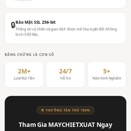
Bảo Mật SSL 256-bit
🔒
Thông tin cá nhân và giao dịch được mã hóa tuyệt đối. Không
lo rò rỉ dữ liệu.
BẰNG CHỨNG LÀ CON SỐ
2M+
24/7
5+
Lượt Rút Tiền
Hỗ Trợ
Năm Kinh Nghiệm
🎯 THƯỞNG TÂN THỦ 100%
Tham Gia MAYCHIETXUAT Ngay