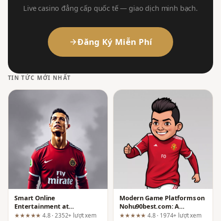
Live casino đẳng cấp quốc tế — giao dịch minh bạch.
Đăng Ký Miễn Phí
TIN TỨC MỚI NHẤT
Smart Online
Modern Game Platforms on
Entertainment at
Nohu90best.com: A
cm88.dad: A Reviewer’s
Verification-First Review
★★★★★
4.8 · 2352+ lượt xem
★★★★★
4.8 · 1974+ lượt xem