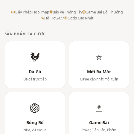
📜
Giấy Phép Hợp Pháp
🛡
Bảo Vệ Thông Tin
🎲
Game Bài Đổi Thưởng
📞
Hỗ Trợ 24/7
🎯
Odds Cao Nhất
SẢN PHẨM CÁ CƯỢC
🐓
⭐
Đá Gà
Mới Ra Mắt
Đá gà trực tiếp
Game cập nhật mỗi tuần
🏐
🃏
Bóng Rổ
Game Bài
NBA, V-League
Poker, Tiến Lên, Phỏm