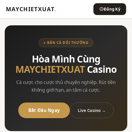
MAYCHIETXUAT
.
Đăng Ký
♠ BẮN CÁ ĐỔI THƯỞNG
Hòa Mình Cùng
MAYCHIETXUAT
Casino
Cá cược cho cược thủ chuyên nghiệp. Rút tiền
không giới hạn, an tâm cá cược.
Bắt Đầu Ngay
Live Casino →