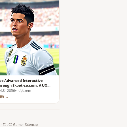
ce Advanced Interactive
rough 8kbet-co.com: A UX
on
★
4.8 · 2856+ lượt xem
iết →
é
·
Tất Cả Game
·
Sitemap