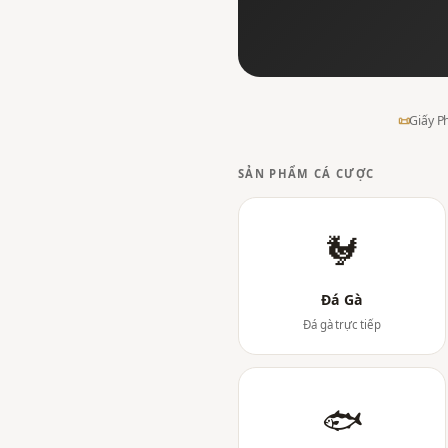
📜
Giấy 
SẢN PHẨM CÁ CƯỢC
🐓
Đá Gà
Đá gà trực tiếp
🐟