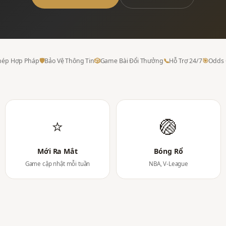
Phép Hợp Pháp
🛡
Bảo Vệ Thông Tin
🎲
Game Bài Đổi Thưởng
📞
Hỗ Trợ 24/7
🎯
Odds 
⭐
🏐
Mới Ra Mắt
Bóng Rổ
Game cập nhật mỗi tuần
NBA, V-League