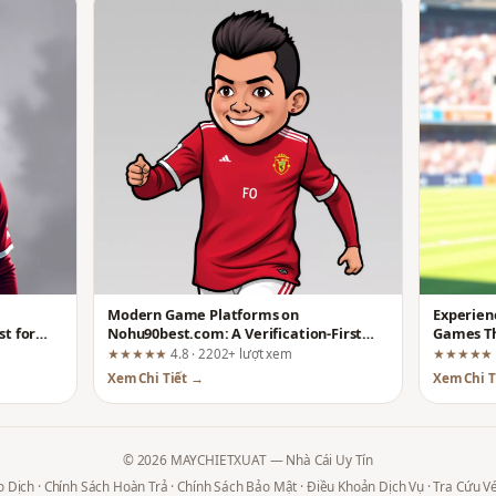
Modern Game Platforms on
Experien
st for
Nohu90best.com: A Verification-First
Games Th
Review
Evaluati
★★★★★
4.8 · 2202+ lượt xem
★★★★
Xem Chi Tiết →
Xem Chi T
© 2026 MAYCHIETXUAT — Nhà Cái Uy Tín
o Dịch
·
Chính Sách Hoàn Trả
·
Chính Sách Bảo Mật
·
Điều Khoản Dịch Vụ
·
Tra Cứu V