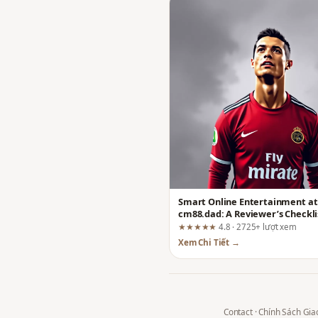
Smart Online Entertainment at
cm88.dad: A Reviewer’s Checkli
What to Verify Before You Play
★★★★★
4.8 · 2725+ lượt xem
Xem Chi Tiết →
Contact
·
Chính Sách Gia