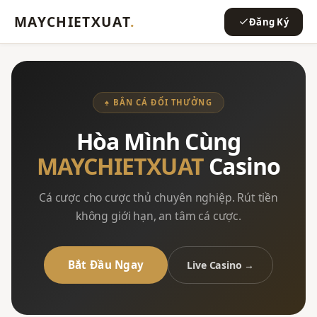
MAYCHIETXUAT
.
Đăng Ký
♠ BẮN CÁ ĐỔI THƯỞNG
Hòa Mình Cùng
MAYCHIETXUAT
Casino
Cá cược cho cược thủ chuyên nghiệp. Rút tiền
không giới hạn, an tâm cá cược.
Bắt Đầu Ngay
Live Casino →