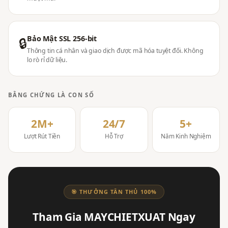
Bảo Mật SSL 256-bit
🔒
Thông tin cá nhân và giao dịch được mã hóa tuyệt đối. Không
lo rò rỉ dữ liệu.
BẰNG CHỨNG LÀ CON SỐ
2M+
24/7
5+
Lượt Rút Tiền
Hỗ Trợ
Năm Kinh Nghiệm
🎯 THƯỞNG TÂN THỦ 100%
Tham Gia MAYCHIETXUAT Ngay