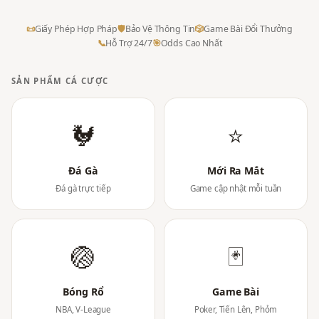
📜
Giấy Phép Hợp Pháp
🛡
Bảo Vệ Thông Tin
🎲
Game Bài Đổi Thưởng
📞
Hỗ Trợ 24/7
🎯
Odds Cao Nhất
SẢN PHẨM CÁ CƯỢC
🐓
⭐
Đá Gà
Mới Ra Mắt
Đá gà trực tiếp
Game cập nhật mỗi tuần
🏐
🃏
Bóng Rổ
Game Bài
NBA, V-League
Poker, Tiến Lên, Phỏm