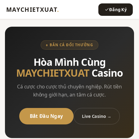
MAYCHIETXUAT
.
Đăng Ký
♠ BẮN CÁ ĐỔI THƯỞNG
Hòa Mình Cùng
MAYCHIETXUAT
Casino
Cá cược cho cược thủ chuyên nghiệp. Rút tiền
không giới hạn, an tâm cá cược.
Bắt Đầu Ngay
Live Casino →