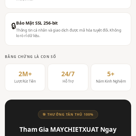
Bảo Mật SSL 256-bit
🔒
Thông tin cá nhân và giao dịch được mã hóa tuyệt đối. Không
lo rò rỉ dữ liệu.
BẰNG CHỨNG LÀ CON SỐ
2M+
24/7
5+
Lượt Rút Tiền
Hỗ Trợ
Năm Kinh Nghiệm
🎯 THƯỞNG TÂN THỦ 100%
Tham Gia MAYCHIETXUAT Ngay