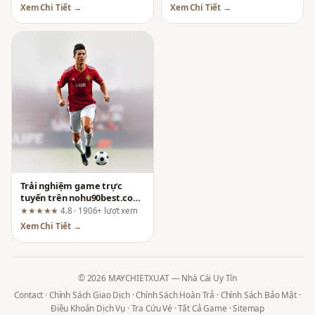
kiểm tra và minh bạch
Xem Chi Tiết →
Xem Chi Tiết →
Trải nghiệm game trực
tuyến trên nohu90best.com:
Những kỳ vọng nên đặt và
★★★★★
4.8 · 1906+ lượt xem
những điều bạn phải tự
Xem Chi Tiết →
kiểm chứng
© 2026 MAYCHIETXUAT — Nhà Cái Uy Tín
Contact
·
Chính Sách Giao Dịch
·
Chính Sách Hoàn Trả
·
Chính Sách Bảo Mật
·
Điều Khoản Dịch Vụ
·
Tra Cứu Vé
·
Tất Cả Game
·
Sitemap