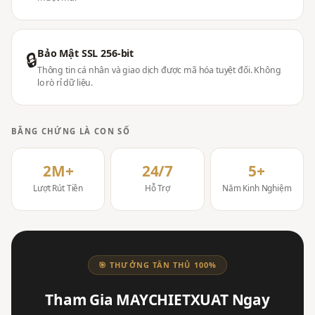
Bảo Mật SSL 256-bit
🔒
Thông tin cá nhân và giao dịch được mã hóa tuyệt đối. Không
lo rò rỉ dữ liệu.
BẰNG CHỨNG LÀ CON SỐ
2M+
24/7
5+
Lượt Rút Tiền
Hỗ Trợ
Năm Kinh Nghiệm
🎯 THƯỞNG TÂN THỦ 100%
Tham Gia MAYCHIETXUAT Ngay