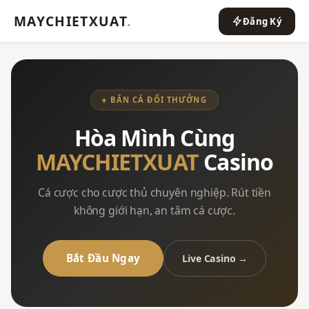
MAYCHIETXUAT
.
Đăng Ký
♠ BẮN CÁ ĐỔI THƯỞNG
Hòa Mình Cùng
MAYCHIETXUAT
Casino
Cá cược cho cược thủ chuyên nghiệp. Rút tiền
không giới hạn, an tâm cá cược.
Bắt Đầu Ngay
Live Casino →