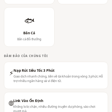
🐟
Bắn Cá
Bắn cá đổi thưởng
ĐẢM BẢO CỦA CHÚNG TÔI
Nạp Rút Siêu Tốc 3 Phút
⚡
Giao dịch nhanh chóng, tiền về tài khoản trong vòng 3 phút. Hỗ
trợ nhiều ngân hàng và ví điện tử.
Link Vào Ổn Định
🌐
Không lo bị chặn, nhiều đường truyền dự phòng, vào chơi
mượt mà.