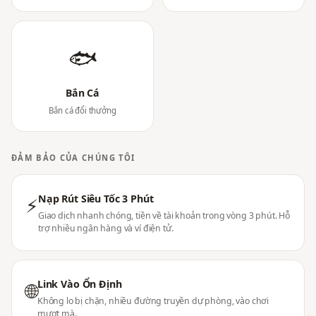
🐟
Bắn Cá
Bắn cá đổi thưởng
ĐẢM BẢO CỦA CHÚNG TÔI
Nạp Rút Siêu Tốc 3 Phút
⚡
Giao dịch nhanh chóng, tiền về tài khoản trong vòng 3 phút. Hỗ
trợ nhiều ngân hàng và ví điện tử.
Link Vào Ổn Định
🌐
Không lo bị chặn, nhiều đường truyền dự phòng, vào chơi
mượt mà.