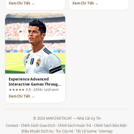
Checklist for What to Verify
Xem Chi Tiết →
Xem Chi Tiết →
Before You Play
Experience Advanced
Interactive Games Through
8kbet-co.com: A UX
★★★★★
4.8 · 2494+ lượt xem
Evaluation
Xem Chi Tiết →
© 2026 MAYCHIETXUAT — Nhà Cái Uy Tín
Contact
·
Chính Sách Giao Dịch
·
Chính Sách Hoàn Trả
·
Chính Sách Bảo Mật
·
Điều Khoản Dịch Vụ
·
Tra Cứu Vé
·
Tất Cả Game
·
Sitemap