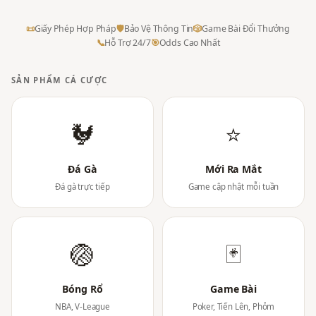
📜
Giấy Phép Hợp Pháp
🛡
Bảo Vệ Thông Tin
🎲
Game Bài Đổi Thưởng
📞
Hỗ Trợ 24/7
🎯
Odds Cao Nhất
SẢN PHẨM CÁ CƯỢC
🐓
⭐
Đá Gà
Mới Ra Mắt
Đá gà trực tiếp
Game cập nhật mỗi tuần
🏐
🃏
Bóng Rổ
Game Bài
NBA, V-League
Poker, Tiến Lên, Phỏm