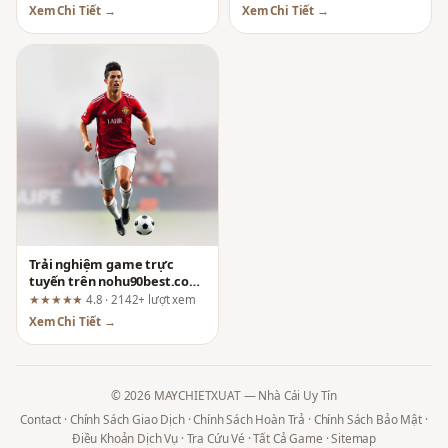
kiểm tra và minh bạch
Xem Chi Tiết →
Xem Chi Tiết →
Trải nghiệm game trực
tuyến trên nohu90best.com:
Những kỳ vọng nên đặt và
★★★★★
4.8 · 2142+ lượt xem
những điều bạn phải tự
Xem Chi Tiết →
kiểm chứng
© 2026 MAYCHIETXUAT — Nhà Cái Uy Tín
Contact
·
Chính Sách Giao Dịch
·
Chính Sách Hoàn Trả
·
Chính Sách Bảo Mật
·
Điều Khoản Dịch Vụ
·
Tra Cứu Vé
·
Tất Cả Game
·
Sitemap