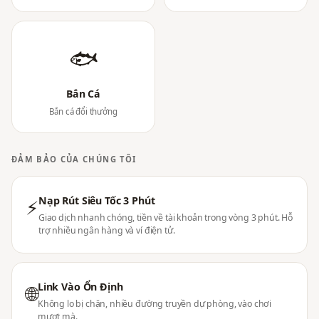
🐟
Bắn Cá
Bắn cá đổi thưởng
ĐẢM BẢO CỦA CHÚNG TÔI
Nạp Rút Siêu Tốc 3 Phút
⚡
Giao dịch nhanh chóng, tiền về tài khoản trong vòng 3 phút. Hỗ
trợ nhiều ngân hàng và ví điện tử.
Link Vào Ổn Định
🌐
Không lo bị chặn, nhiều đường truyền dự phòng, vào chơi
mượt mà.