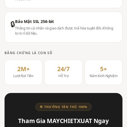
Bảo Mật SSL 256-bit
🔒
Thông tin cá nhân và giao dịch được mã hóa tuyệt đối. Không
lo rò rỉ dữ liệu.
BẰNG CHỨNG LÀ CON SỐ
2M+
24/7
5+
Lượt Rút Tiền
Hỗ Trợ
Năm Kinh Nghiệm
🎯 THƯỞNG TÂN THỦ 100%
Tham Gia MAYCHIETXUAT Ngay