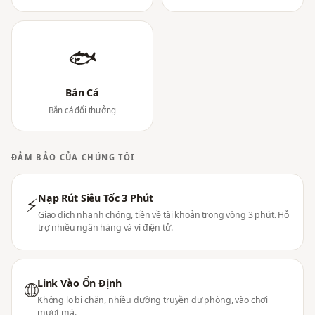
🐟
Bắn Cá
Bắn cá đổi thưởng
ĐẢM BẢO CỦA CHÚNG TÔI
Nạp Rút Siêu Tốc 3 Phút
⚡
Giao dịch nhanh chóng, tiền về tài khoản trong vòng 3 phút. Hỗ
trợ nhiều ngân hàng và ví điện tử.
Link Vào Ổn Định
🌐
Không lo bị chặn, nhiều đường truyền dự phòng, vào chơi
mượt mà.