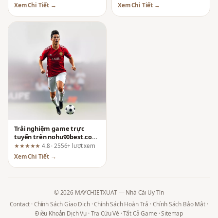
kiểm tra và minh bạch
Xem Chi Tiết →
Xem Chi Tiết →
Trải nghiệm game trực
tuyến trên nohu90best.com:
Những kỳ vọng nên đặt và
★★★★★
4.8 · 2556+ lượt xem
những điều bạn phải tự
Xem Chi Tiết →
kiểm chứng
© 2026 MAYCHIETXUAT — Nhà Cái Uy Tín
Contact
·
Chính Sách Giao Dịch
·
Chính Sách Hoàn Trả
·
Chính Sách Bảo Mật
·
Điều Khoản Dịch Vụ
·
Tra Cứu Vé
·
Tất Cả Game
·
Sitemap