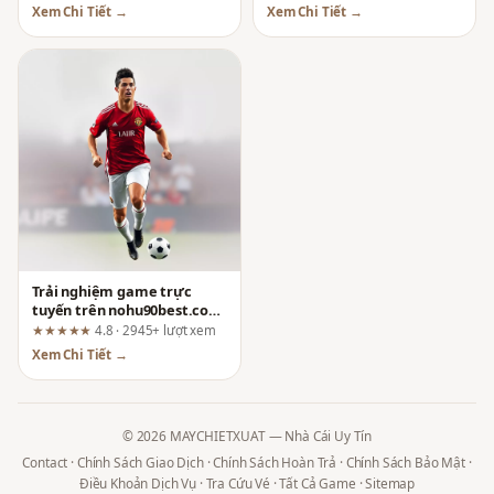
kiểm tra và minh bạch
Xem Chi Tiết →
Xem Chi Tiết →
Trải nghiệm game trực
tuyến trên nohu90best.com:
Những kỳ vọng nên đặt và
★★★★★
4.8 · 2945+ lượt xem
những điều bạn phải tự
Xem Chi Tiết →
kiểm chứng
© 2026 MAYCHIETXUAT — Nhà Cái Uy Tín
Contact
·
Chính Sách Giao Dịch
·
Chính Sách Hoàn Trả
·
Chính Sách Bảo Mật
·
Điều Khoản Dịch Vụ
·
Tra Cứu Vé
·
Tất Cả Game
·
Sitemap