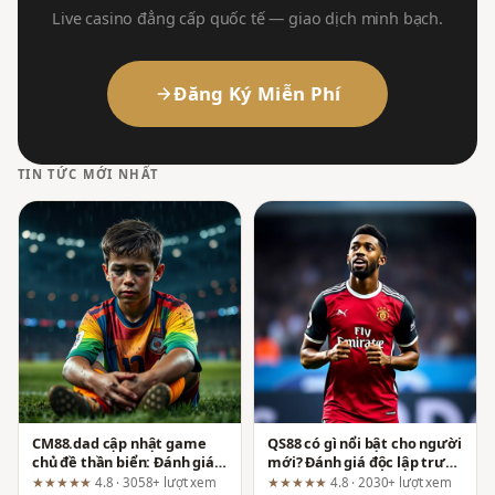
Live casino đẳng cấp quốc tế — giao dịch minh bạch.
Đăng Ký Miễn Phí
TIN TỨC MỚI NHẤT
CM88.dad cập nhật game
QS88 có gì nổi bật cho người
chủ đề thần biển: Đánh giá
mới? Đánh giá độc lập trước
tổng quan theo tiêu chí
khi bạn đăng ký
★★★★★
4.8 · 3058+ lượt xem
★★★★★
4.8 · 2030+ lượt xem