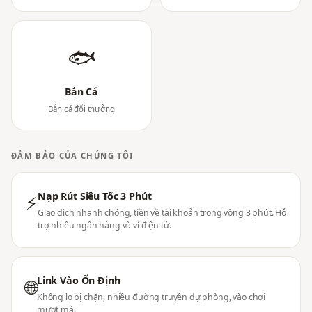
🐟
Bắn Cá
Bắn cá đổi thưởng
ĐẢM BẢO CỦA CHÚNG TÔI
Nạp Rút Siêu Tốc 3 Phút
⚡
Giao dịch nhanh chóng, tiền về tài khoản trong vòng 3 phút. Hỗ
trợ nhiều ngân hàng và ví điện tử.
Link Vào Ổn Định
🌐
Không lo bị chặn, nhiều đường truyền dự phòng, vào chơi
mượt mà.