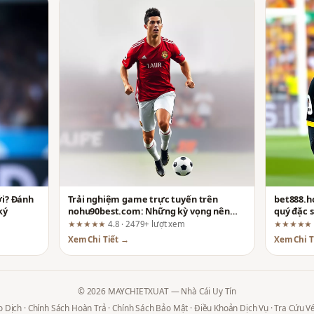
ới? Đánh
Trải nghiệm game trực tuyến trên
bet888.h
ký
nohu90best.com: Những kỳ vọng nên
quý đặc s
đặt và những điều bạn phải tự kiểm
chơi biết
★★★★★
4.8 · 2479+ lượt xem
★★★★
chứng
Xem Chi Tiết →
Xem Chi T
© 2026 MAYCHIETXUAT — Nhà Cái Uy Tín
o Dịch
·
Chính Sách Hoàn Trả
·
Chính Sách Bảo Mật
·
Điều Khoản Dịch Vụ
·
Tra Cứu V