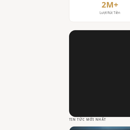
2M+
Lượt Rút Tiền
TIN TỨC MỚI NHẤT