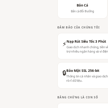
Bắn Cá
Bắn cá đổi thưởng
ĐẢM BẢO CỦA CHÚNG TÔI
Nạp Rút Siêu Tốc 3 Phút
⚡
Giao dịch nhanh chóng, tiền v
trợ nhiều ngân hàng và ví điện
Bảo Mật SSL 256-bit
🔒
Thông tin cá nhân và giao dịc
rò rỉ dữ liệu.
BẰNG CHỨNG LÀ CON SỐ