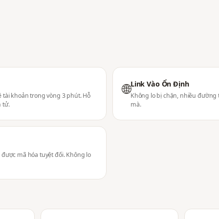
Link Vào Ổn Định
🌐
ề tài khoản trong vòng 3 phút. Hỗ
Không lo bị chặn, nhiều đường
 tử.
mà.
h được mã hóa tuyệt đối. Không lo