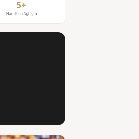
5+
Năm Kinh Nghiệm