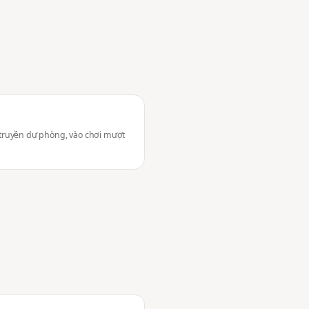
 truyền dự phòng, vào chơi mượt