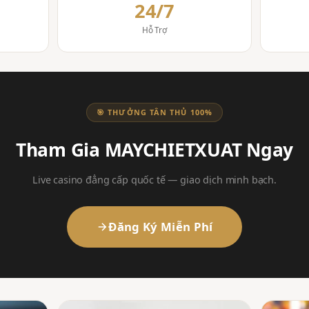
24/7
Hỗ Trợ
🎯 THƯỞNG TÂN THỦ 100%
Tham Gia MAYCHIETXUAT Ngay
Live casino đẳng cấp quốc tế — giao dịch minh bạch.
Đăng Ký Miễn Phí