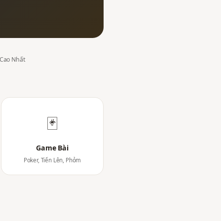
Cao Nhất
🃏
Game Bài
Poker, Tiến Lên, Phỏm