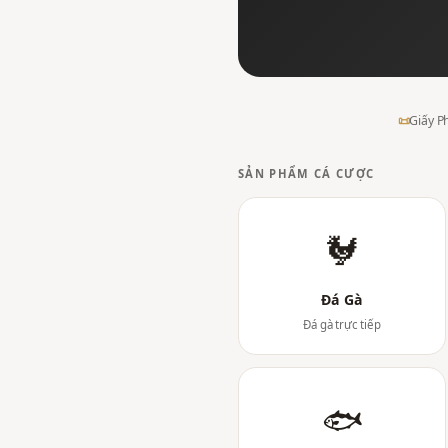
📜
Giấy 
SẢN PHẨM CÁ CƯỢC
🐓
Đá Gà
Đá gà trực tiếp
🐟