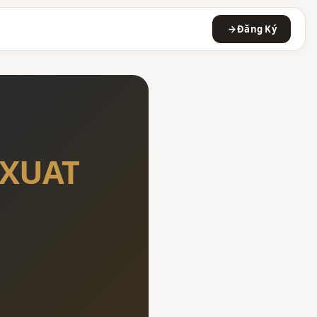
Đăng Ký
TXUAT