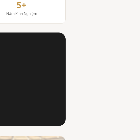
5+
Năm Kinh Nghiệm