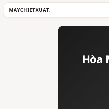
MAYCHIETXUAT
.
Hòa 