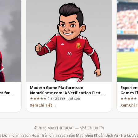
Modern Game Platforms on
Experien
st for
Nohu90best.com: A Verification-First
Games Th
Review
Evaluati
★★★★★
4.8 · 2983+ lượt xem
★★★★
Xem Chi Tiết →
Xem Chi T
© 2026 MAYCHIETXUAT — Nhà Cái Uy Tín
o Dịch
·
Chính Sách Hoàn Trả
·
Chính Sách Bảo Mật
·
Điều Khoản Dịch Vụ
·
Tra Cứu V