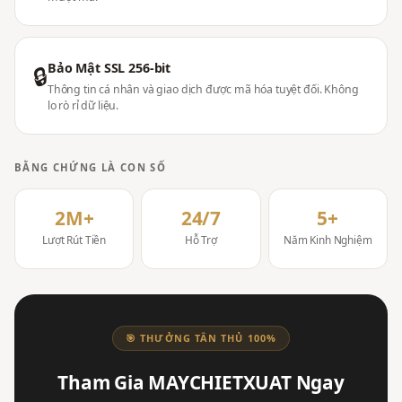
Bảo Mật SSL 256-bit
🔒
Thông tin cá nhân và giao dịch được mã hóa tuyệt đối. Không
lo rò rỉ dữ liệu.
BẰNG CHỨNG LÀ CON SỐ
2M+
24/7
5+
Lượt Rút Tiền
Hỗ Trợ
Năm Kinh Nghiệm
🎯 THƯỞNG TÂN THỦ 100%
Tham Gia MAYCHIETXUAT Ngay