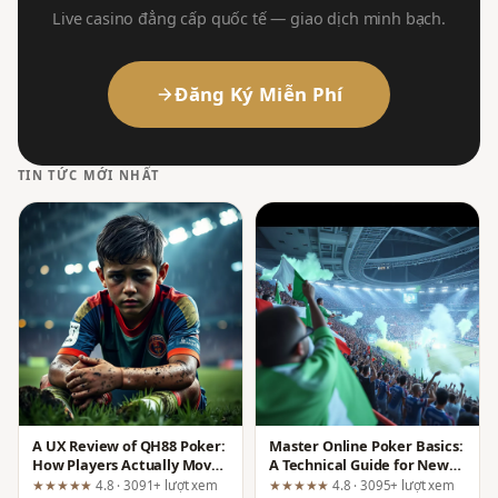
Live casino đẳng cấp quốc tế — giao dịch minh bạch.
Đăng Ký Miễn Phí
TIN TỨC MỚI NHẤT
A UX Review of QH88 Poker:
Master Online Poker Basics:
How Players Actually Move
A Technical Guide for New
From Lobby to First Hand
Players
★★★★★
4.8 · 3091+ lượt xem
★★★★★
4.8 · 3095+ lượt xem