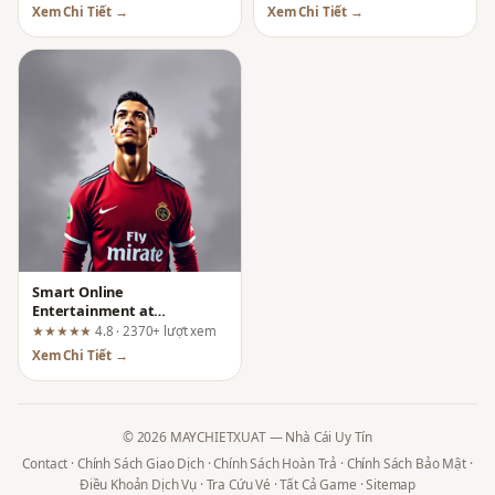
Xem Chi Tiết →
Xem Chi Tiết →
Smart Online
Entertainment at
cm88.dad: A Reviewer’s
★★★★★
4.8 · 2370+ lượt xem
Checklist for What to Verify
Xem Chi Tiết →
Before You Play
© 2026 MAYCHIETXUAT — Nhà Cái Uy Tín
Contact
·
Chính Sách Giao Dịch
·
Chính Sách Hoàn Trả
·
Chính Sách Bảo Mật
·
Điều Khoản Dịch Vụ
·
Tra Cứu Vé
·
Tất Cả Game
·
Sitemap