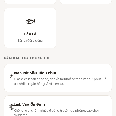
🐟
Bắn Cá
Bắn cá đổi thưởng
ĐẢM BẢO CỦA CHÚNG TÔI
Nạp Rút Siêu Tốc 3 Phút
⚡
Giao dịch nhanh chóng, tiền về tài khoản trong vòng 3 phút. Hỗ
trợ nhiều ngân hàng và ví điện tử.
Link Vào Ổn Định
🌐
Không lo bị chặn, nhiều đường truyền dự phòng, vào chơi
mượt mà.