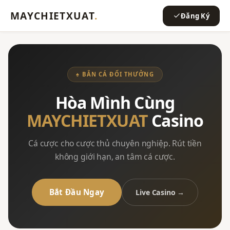
MAYCHIETXUAT
.
Đăng Ký
♠ BẮN CÁ ĐỔI THƯỞNG
Hòa Mình Cùng
MAYCHIETXUAT
Casino
Cá cược cho cược thủ chuyên nghiệp. Rút tiền
không giới hạn, an tâm cá cược.
Bắt Đầu Ngay
Live Casino →