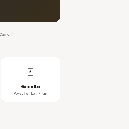
Cao Nhất
🃏
Game Bài
Poker, Tiến Lên, Phỏm