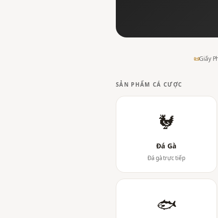
📜
Giấy 
SẢN PHẨM CÁ CƯỢC
🐓
Đá Gà
Đá gà trực tiếp
🐟