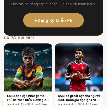
Live casino đẳng cấp quốc tế — giao dịch minh bạch.
Đăng Ký Miễn Phí
TIN TỨC MỚI NHẤT
CM88.dad cập nhật game
QS88 có gì nổi bật cho người
chủ đề thần biển: Đánh giá
mới? Đánh giá độc lập trước
tổng quan theo tiêu chí
khi bạn đăng ký
★★★★★
4.8 · 1882+ lượt xem
★★★★★
4.8 · 3008+ lượt xem