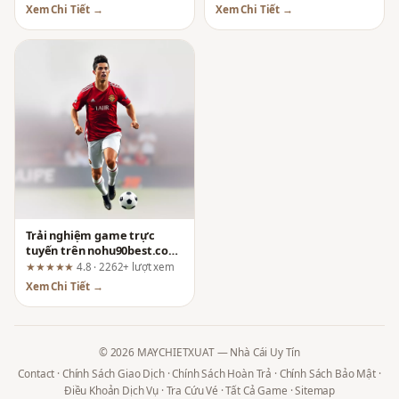
kiểm tra và minh bạch
Xem Chi Tiết →
Xem Chi Tiết →
Trải nghiệm game trực
tuyến trên nohu90best.com:
Những kỳ vọng nên đặt và
★★★★★
4.8 · 2262+ lượt xem
những điều bạn phải tự
Xem Chi Tiết →
kiểm chứng
© 2026 MAYCHIETXUAT — Nhà Cái Uy Tín
Contact
·
Chính Sách Giao Dịch
·
Chính Sách Hoàn Trả
·
Chính Sách Bảo Mật
·
Điều Khoản Dịch Vụ
·
Tra Cứu Vé
·
Tất Cả Game
·
Sitemap