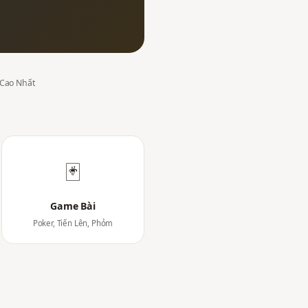
Cao Nhất
🃏
Game Bài
Poker, Tiến Lên, Phỏm