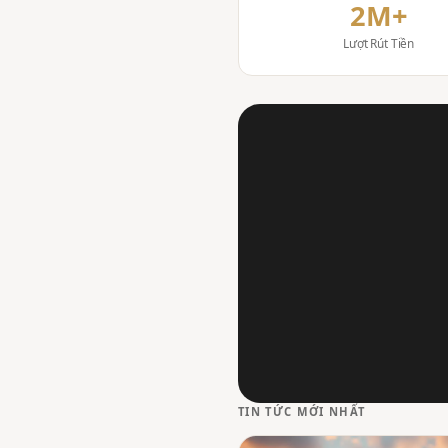
2M+
Lượt Rút Tiền
TIN TỨC MỚI NHẤT