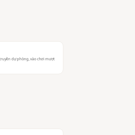
 truyền dự phòng, vào chơi mượt