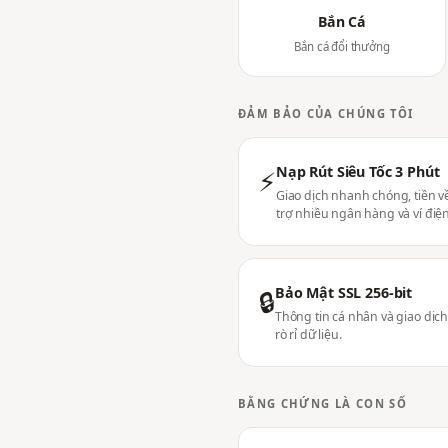
Bắn Cá
Bắn cá đổi thưởng
ĐẢM BẢO CỦA CHÚNG TÔI
Nạp Rút Siêu Tốc 3 Phút
⚡
Giao dịch nhanh chóng, tiền v
trợ nhiều ngân hàng và ví điện
Bảo Mật SSL 256-bit
🔒
Thông tin cá nhân và giao dịc
rò rỉ dữ liệu.
BẰNG CHỨNG LÀ CON SỐ