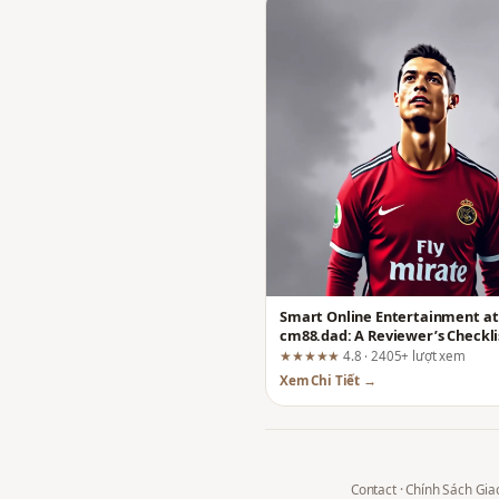
Smart Online Entertainment at
cm88.dad: A Reviewer’s Checkli
What to Verify Before You Play
★★★★★
4.8 · 2405+ lượt xem
Xem Chi Tiết →
Contact
·
Chính Sách Gia