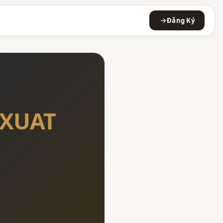
Đăng Ký
TXUAT