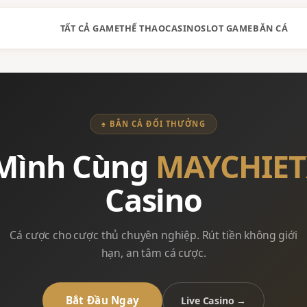
TẤT CẢ GAME
THỂ THAO
CASINO
SLOT GAME
BẮN CÁ
♠ BẮN CÁ ĐỔI THƯỞNG
Mình Cùng
MAYCHIE
Casino
Cá cược cho cược thủ chuyên nghiệp. Rút tiền không giới
hạn, an tâm cá cược.
Bắt Đầu Ngay
Live Casino →