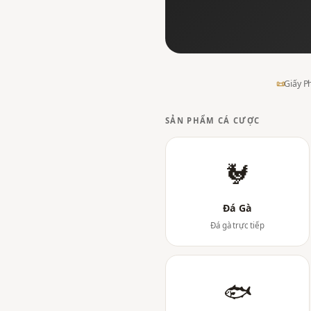
📜
Giấy 
SẢN PHẨM CÁ CƯỢC
🐓
Đá Gà
Đá gà trực tiếp
🐟