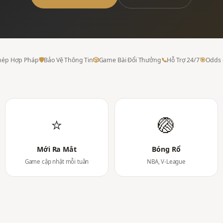
Phép Hợp Pháp
🛡
Bảo Vệ Thông Tin
🎲
Game Bài Đổi Thưởng
📞
Hỗ Trợ 24/7
🎯
Odds 
⭐
🏐
Mới Ra Mắt
Bóng Rổ
Game cập nhật mỗi tuần
NBA, V-League