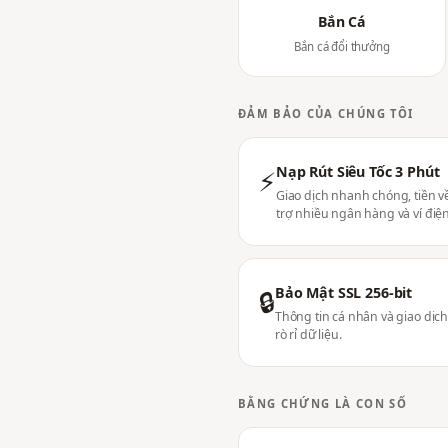
Bắn Cá
Bắn cá đổi thưởng
ĐẢM BẢO CỦA CHÚNG TÔI
Nạp Rút Siêu Tốc 3 Phút
⚡
Giao dịch nhanh chóng, tiền v
trợ nhiều ngân hàng và ví điện
Bảo Mật SSL 256-bit
🔒
Thông tin cá nhân và giao dịc
rò rỉ dữ liệu.
BẰNG CHỨNG LÀ CON SỐ