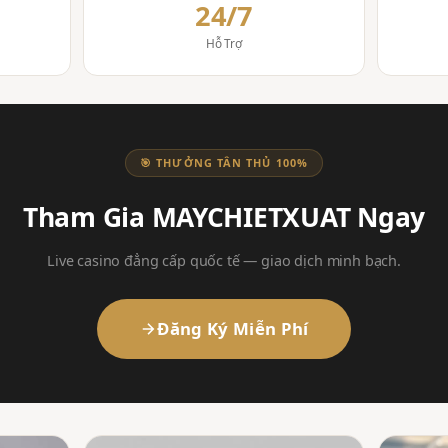
24/7
Hỗ Trợ
🎯 THƯỞNG TÂN THỦ 100%
Tham Gia MAYCHIETXUAT Ngay
Live casino đẳng cấp quốc tế — giao dịch minh bạch.
Đăng Ký Miễn Phí