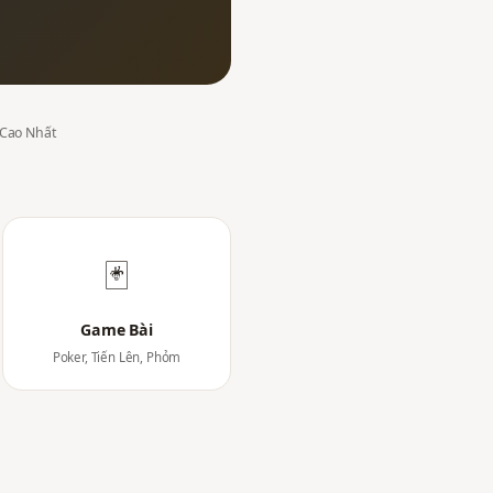
Cao Nhất
🃏
Game Bài
Poker, Tiến Lên, Phỏm