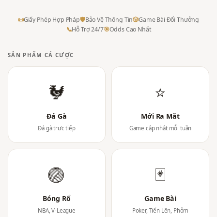
📜
Giấy Phép Hợp Pháp
🛡
Bảo Vệ Thông Tin
🎲
Game Bài Đổi Thưởng
📞
Hỗ Trợ 24/7
🎯
Odds Cao Nhất
SẢN PHẨM CÁ CƯỢC
🐓
⭐
Đá Gà
Mới Ra Mắt
Đá gà trực tiếp
Game cập nhật mỗi tuần
🏐
🃏
Bóng Rổ
Game Bài
NBA, V-League
Poker, Tiến Lên, Phỏm