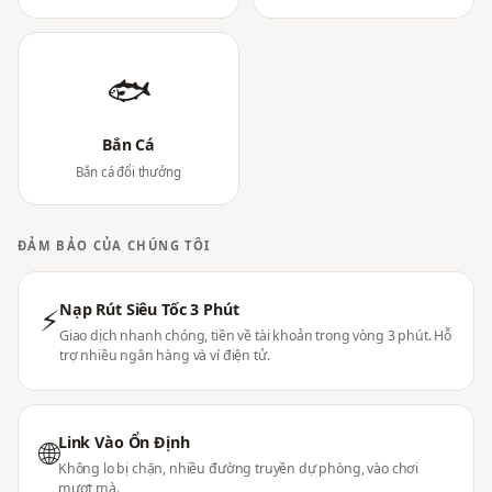
🐟
Bắn Cá
Bắn cá đổi thưởng
ĐẢM BẢO CỦA CHÚNG TÔI
Nạp Rút Siêu Tốc 3 Phút
⚡
Giao dịch nhanh chóng, tiền về tài khoản trong vòng 3 phút. Hỗ
trợ nhiều ngân hàng và ví điện tử.
Link Vào Ổn Định
🌐
Không lo bị chặn, nhiều đường truyền dự phòng, vào chơi
mượt mà.