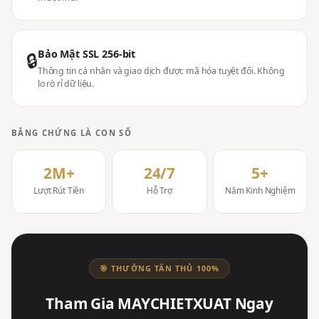
Bảo Mật SSL 256-bit
🔒
Thông tin cá nhân và giao dịch được mã hóa tuyệt đối. Không
lo rò rỉ dữ liệu.
BẰNG CHỨNG LÀ CON SỐ
2M+
24/7
5+
Lượt Rút Tiền
Hỗ Trợ
Năm Kinh Nghiệm
🎯 THƯỞNG TÂN THỦ 100%
Tham Gia MAYCHIETXUAT Ngay